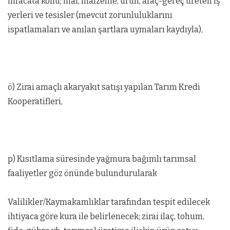
ihracata konu; mal, malzeme, ürün, araç-gereç üreten iş
yerleri ve tesisler (mevcut zorunluluklarını
ispatlamaları ve anılan şartlara uymaları kaydıyla),
ö) Zirai amaçlı akaryakıt satışı yapılan Tarım Kredi
Kooperatifleri,
p) Kısıtlama süresinde yağmura bağımlı tarımsal
faaliyetler göz önünde bulundurularak
Valilikler/Kaymakamlıklar tarafından tespit edilecek
ihtiyaca göre kura ile belirlenecek; zirai ilaç, tohum,