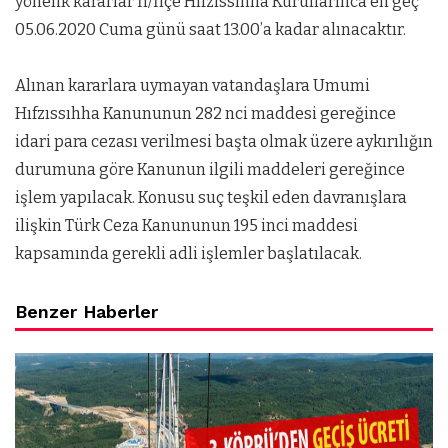
yönelik kararlar İl/İlçe Hıfzıssıhha Kurullarınca en geç
05.06.2020 Cuma günü saat 13.00’a kadar alınacaktır.
Alınan kararlara uymayan vatandaşlara Umumi
Hıfzıssıhha Kanununun 282 nci maddesi gereğince
idari para cezası verilmesi başta olmak üzere aykırılığın
durumuna göre Kanunun ilgili maddeleri gereğince
işlem yapılacak. Konusu suç teşkil eden davranışlara
ilişkin Türk Ceza Kanununun 195 inci maddesi
kapsamında gerekli adli işlemler başlatılacak.
Benzer Haberler