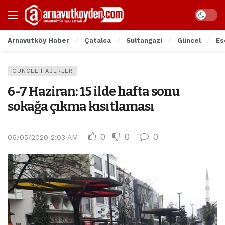
Arnavutköy Haber
Çatalca
Sultangazi
Güncel
Es
GÜNCEL HABERLER
6-7 Haziran: 15 ilde hafta sonu
sokağa çıkma kısıtlaması
0
0
0
06/05/2020 2:03 AM