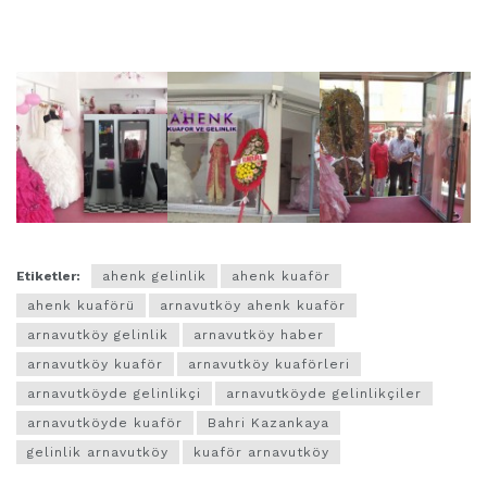
Arnavutköy kuaför ,kuaför arnavutköy,arnavutköy
ahenk,ahenk kuaför
Etiketler:
ahenk gelinlik
ahenk kuaför
ahenk kuaförü
arnavutköy ahenk kuaför
arnavutköy gelinlik
arnavutköy haber
arnavutköy kuaför
arnavutköy kuaförleri
arnavutköyde gelinlikçi
arnavutköyde gelinlikçiler
arnavutköyde kuaför
Bahri Kazankaya
gelinlik arnavutköy
kuaför arnavutköy