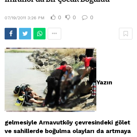
0
0
0
07/19/2011 3:26 PM
Yazın
gelmesiyle Arnavutköy çevresindeki gölet
ve sahillerde boğulma olayları da artmaya