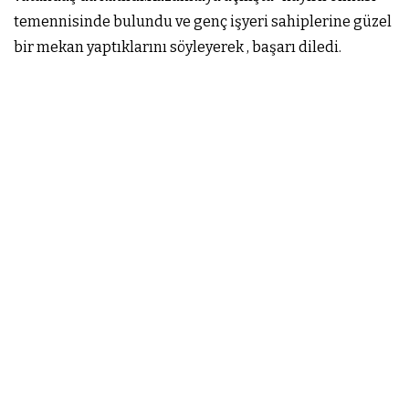
temennisinde bulundu ve genç işyeri sahiplerine güzel
bir mekan yaptıklarını söyleyerek , başarı diledi.
Arnavutköy kuaför ,kuaför arnavutköy,arnavutköy
ahenk,ahenk kuaför
Arnavutköy kuaför ,kuaför arnavutköy,arnavutköy
ahenk,ahenk kuaför
Arnavutköy kuaför ,kuaför arnavutköy,arnavutköy
ahenk,ahenk kuaför
Arnavutköy kuaför ,kuaför arnavutköy,arnavutköy
ahenk,ahenk kuaför