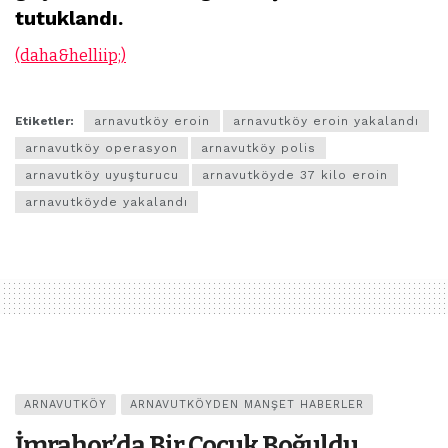
tutuklandı.
(daha&helliip;)
Etiketler:
arnavutköy eroin
arnavutköy eroin yakalandı
arnavutköy operasyon
arnavutköy polis
arnavutköy uyuşturucu
arnavutköyde 37 kilo eroin
arnavutköyde yakalandı
ARNAVUTKÖY
ARNAVUTKÖYDEN MANŞET HABERLER
İmrahor’da Bir Çocuk Boğuldu