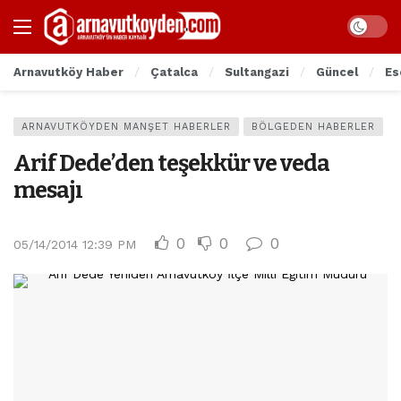
Arnavutköy Haber
Çatalca
Sultangazi
Güncel
Es
ARNAVUTKÖYDEN MANŞET HABERLER
BÖLGEDEN HABERLER
Arif Dede’den teşekkür ve veda
mesajı
0
0
0
05/14/2014 12:39 PM