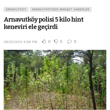
ARNAVUTKÖY
ARNAVUTKÖYDEN MANŞET HABERLER
Arnavutköy polisi 5 kilo hint
keneviri ele geçirdi
0
0
0
06/22/2012 5:59 PM