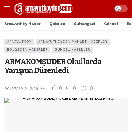
Arnavutköy Haber
Çatalca
Sultangazi
Güncel
Es
ARNAVUTKÖY
ARNAVUTKÖYDEN MANŞET HABERLER
BÖLGEDEN HABERLER
GÜNCEL HABERLER
ARMAKOMŞUDER Okullarda
Yarışma Düzenledi
0
0
0
06/27/2012 12:59 AM