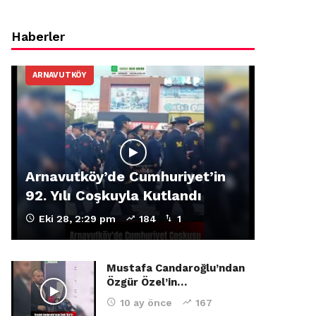
Haberler
ARNAVUTKÖY
Arnavutköy’de Cumhuriyet’in
92. Yılı Coşkuyla Kutlandı
Eki 28, 2:29 pm
184
1
Mustafa Candaroğlu’ndan
Özgür Özel’in…
10 ay önce
167