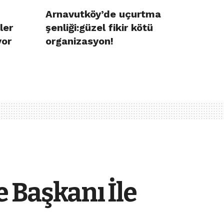
Arnavutköy’de uçurtma
ler
şenliği:güzel fikir kötü
yor
organizasyon!
 Başkanı İle