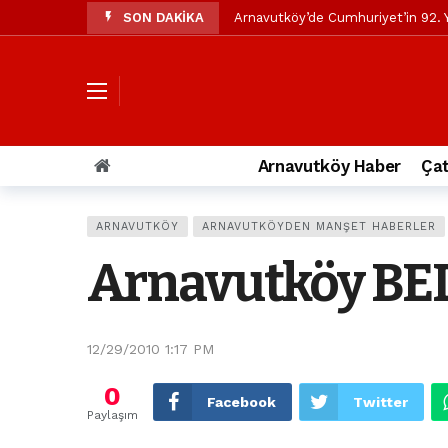
SON DAKİKA
Arnavutköy’de Cumhuriyet’in 92. Y
Mustafa Candaroğlu’ndan Özgür Öze
Özgür Özel’den Arnavutköy Beledi
Arnavutköy’ün nüfusu 2024 yılınd
Arnavutköy Taşoluk’ta seyir halin
Arnavutköy Haber
Çat
Arnavutköy İmrahor Mahallesi saki
Arnavutköy’de 29 Ekim Cumhuriye
ARNAVUTKÖY
ARNAVUTKÖYDEN MANŞET HABERLER
Toprak kaydı: 3 hafriyat kamyonu b
Arnavutköy BED
İstanbul Havalimanı yolundaki kaz
Arnavutkoy Belediyesi’ne su baskı
12/29/2010 1:17 PM
0
Facebook
Twitter
Paylaşım