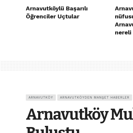
Arnavutköylü Başarılı
Arnavu
Öğrenciler Uçtular
nüfusu
Arnav
nereli
ARNAVUTKÖY
ARNAVUTKÖYDEN MANŞET HABERLER
Arnavutköy Muht
Buluştu