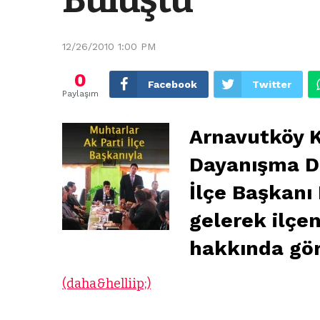
12/26/2010 1:00 PM
0
Facebook
Twitter
Paylaşım
Arnavutköy K
Dayanışma De
İlçe Başkanı 
gelerek ilçe
hakkında gör
(daha&helliip;)