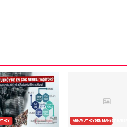
ün
Arnavutköy
Taşoluk’ta seyir
halindeki
ştı
otomobil alev
alev yandı.
UTKÖY
ARNAVUTKÖYDEN MANŞET HABE