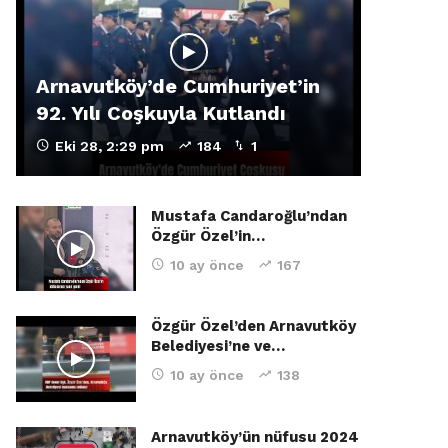
Arnavutköy’de Cumhuriyet’in
92. Yılı Coşkuyla Kutlandı
Eki 28, 2:29 pm
184
1
Mustafa Candaroğlu’ndan
Özgür Özel’in…
10 ay önce
167
Özgür Özel’den Arnavutköy
Belediyesi’ne ve…
10 ay önce
138
Arnavutköy’ün nüfusu 2024