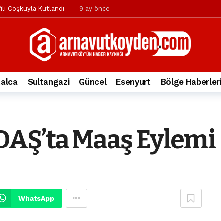
ılı Coşkuyla Kutlandı
9 ay önce
l’in iddialarına yanıt geldi
10 ay önce
yesi’ne ve Mustafa Candaroğlu’na yönelik suçlamalar
10 ay önce
a 344.868’e ulaştı
1 yıl önce
deki otomobil alev alev yandı.
2 yıl önce
alca
Sultangazi
Güncel
Esenyurt
Bölge Haberler
nleri protesto gösterisi düzenledi
2 yıl önce
t Bayramı kutlamaları coşkuyla gerçekleşti
2 yıl önce
irbirlerinin üzerine devrildi
2 yıl önce
AŞ’ta Maaş Eylemi
ada, taksideki yolcu öldü
3 yıl önce
nı tepkisi
3 yıl önce
WhatsApp