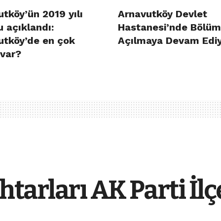
tköy’ün 2019 yılı
Arnavutköy Devlet
 açıklandı:
Hastanesi’nde Bölüm
utköy’de en çok
Açılmaya Devam Edi
 var?
arları AK Parti İlçe