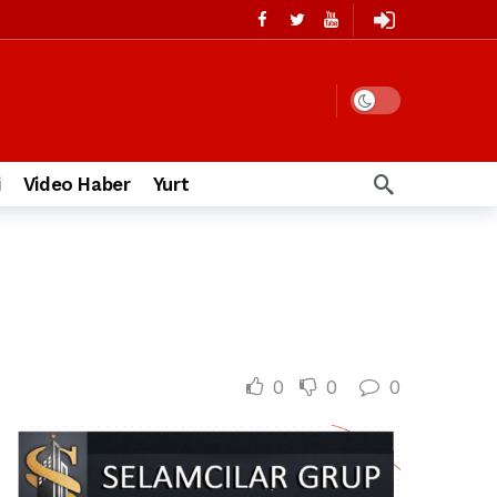
i
Video Haber
Yurt
0
0
0