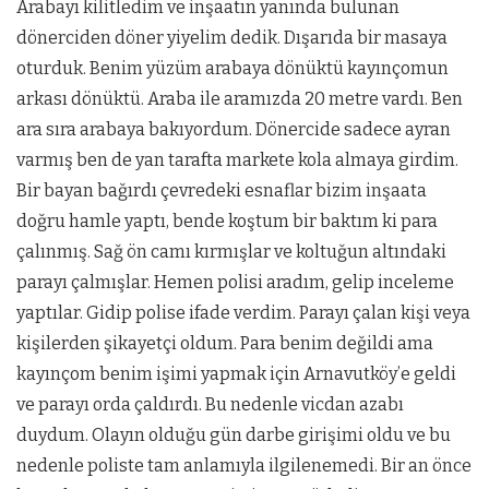
Arabayı kilitledim ve inşaatın yanında bulunan
dönerciden döner yiyelim dedik. Dışarıda bir masaya
oturduk. Benim yüzüm arabaya dönüktü kayınçomun
arkası dönüktü. Araba ile aramızda 20 metre vardı. Ben
ara sıra arabaya bakıyordum. Dönercide sadece ayran
varmış ben de yan tarafta markete kola almaya girdim.
Bir bayan bağırdı çevredeki esnaflar bizim inşaata
doğru hamle yaptı, bende koştum bir baktım ki para
çalınmış. Sağ ön camı kırmışlar ve koltuğun altındaki
parayı çalmışlar. Hemen polisi aradım, gelip inceleme
yaptılar. Gidip polise ifade verdim. Parayı çalan kişi veya
kişilerden şikayetçi oldum. Para benim değildi ama
kayınçom benim işimi yapmak için Arnavutköy’e geldi
ve parayı orda çaldırdı. Bu nedenle vicdan azabı
duydum. Olayın olduğu gün darbe girişimi oldu ve bu
nedenle poliste tam anlamıyla ilgilenemedi. Bir an önce