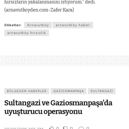
hırsızların yakalanmasını istiyorum.” dedi.
(arnavutkoyden.com-Zafer Kara)
Etiketler:
Arnavutköy
arnavutköy haber
arnavutköy hırsızlık
BÖLGEDEN HABERLER
GAZIOSMANPAŞA
SULTANGAZI
Sultangazi ve Gaziosmanpaşa’da
uyuşturucu operasyonu
0
0
0
09/09/2016 1:55 PM