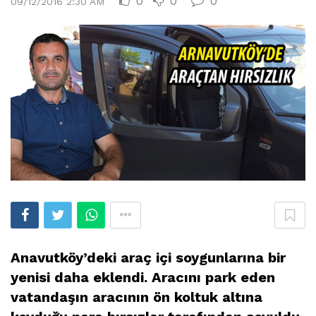
0
0
0
09/12/2016 2:30 AM
Anavutköy’deki araç içi soygunlarına bir
yenisi daha eklendi. Aracını park eden
vatandaşın aracının ön koltuk altına