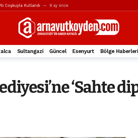
ılı Coşkuyla Kutlandı
9 ay önce
l’in iddialarına yanıt geldi
10 ay önce
yesi’ne ve Mustafa Candaroğlu’na yönelik suçlamalar
10 ay önce
a 344.868’e ulaştı
2 yıl önce
deki otomobil alev alev yandı.
2 yıl önce
alca
Sultangazi
Güncel
Esenyurt
Bölge Haberler
nleri protesto gösterisi düzenledi
2 yıl önce
t Bayramı kutlamaları coşkuyla gerçekleşti
2 yıl önce
irbirlerinin üzerine devrildi
2 yıl önce
diyesi’ne ‘Sahte di
ada, taksideki yolcu öldü
3 yıl önce
nı tepkisi
3 yıl önce