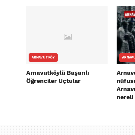
ARNAVUTKÖY
ARNAV
Arnavutköylü Başarılı
Arnavu
Öğrenciler Uçtular
nüfusu
Arnav
nereli