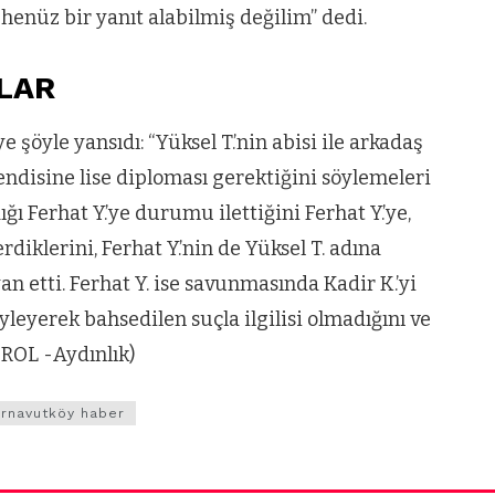
henüz bir yanıt alabilmiş değilim” dedi.
VIDEO GALERI
ün
Arnavutköy
LAR
Taşoluk’ta seyir
halindeki
şöyle yansıdı: “Yüksel T.’nin abisi ile arkadaş
 kendisine lise diploması gerektiğini söylemeleri
ştı
otomobil alev
ğı Ferhat Y.’ye durumu ilettiğini Ferhat Y.’ye,
alev yandı.
erdiklerini, Ferhat Y.’nin de Yüksel T. adına
n etti. Ferhat Y. ise savunmasında Kadir K.’yi
öyleyerek bahsedilen suçla ilgilisi olmadığını ve
EROL -Aydınlık)
arnavutköy haber