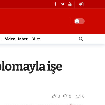
i
Video Haber
Yurt
plomayla işe
0
0
0