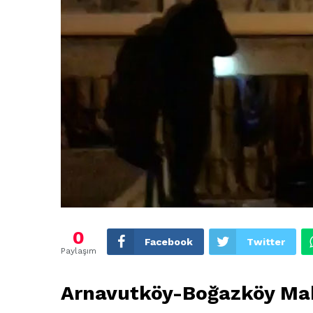
0
Facebook
Twitter
Paylaşım
Arnavutköy-
Boğazköy
Mah