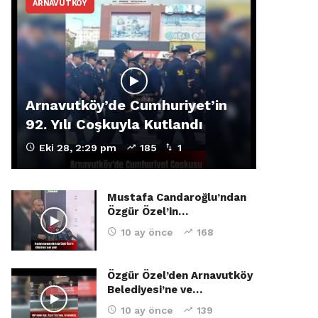
ARNAVUTKÖY
Arnavutköy’de Cumhuriyet’in
92. Yılı Coşkuyla Kutlandı
Eki 28, 2:29 pm
185
1
Mustafa Candaroğlu’ndan
Özgür Özel’in…
10 ay önce
168
Özgür Özel’den Arnavutköy
Belediyesi’ne ve…
10 ay önce
139