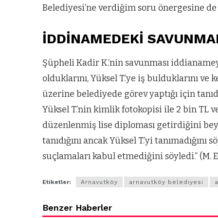
Belediyesi’ne verdiğim soru önergesine de 
ARNAVUTKÖY
zel’den
Arnavutköy’
İDDİNAMEDEKİ SAVUNMA
köy
nüfusu 2024
si’ne ve
yılında
Şüpheli Kadir K.’nin savunması iddianameye 
olduklarını, Yüksel T.’ye iş bulduklarını ve
a
344.868’e ula
üzerine belediyede görev yaptığı için tanıdı
ğlu’na
Yüksel T.’nin kimlik fotokopisi ile 2 bin TL v
düzenlenmiş lise diploması getirdiğini beya
lar
tanıdığını ancak Yüksel T.’yi tanımadığını s
suçlamaları kabul etmediğini söyledi.” (M. 
Etiketler:
Arnavutköy
arnavutköy belediyesi
Benzer Haberler