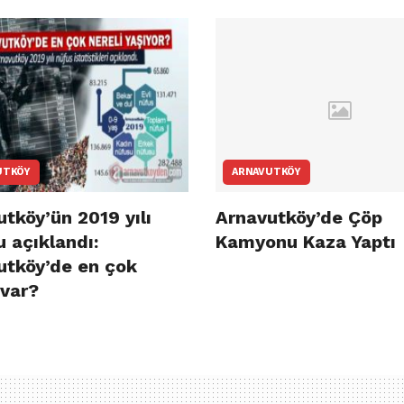
UTKÖY
ARNAVUTKÖY
tköy’ün 2019 yılı
Arnavutköy’de Çöp
 açıklandı:
Kamyonu Kaza Yaptı
utköy’de en çok
 var?