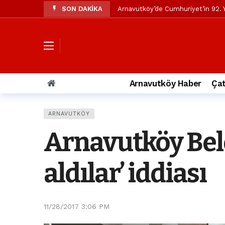
SON DAKİKA
Arnavutköy’de Cumhuriyet’in 92. Y
Mustafa Candaroğlu’ndan Özgür Öze
Özgür Özel’den Arnavutköy Beledi
Arnavutköy’ün nüfusu 2024 yılınd
Arnavutköy Taşoluk’ta seyir halin
Arnavutköy Haber
Çat
Arnavutköy İmrahor Mahallesi saki
Arnavutköy’de 29 Ekim Cumhuriye
ARNAVUTKÖY
Toprak kaydı: 3 hafriyat kamyonu b
Arnavutköy Bele
İstanbul Havalimanı yolundaki kaz
Arnavutkoy Belediyesi’ne su baskı
aldılar’ iddiası
11/28/2017 3:06 PM