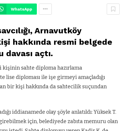
WhatsApp
avcılığı, Arnavutköy
kişi hakkında resmi belgede
 davası açtı.
ki kişinin sahte diploma hazırlama
te lise diploması ile işe girmeyi amaçladığı
tan bir kişi hakkında da sahtecilik suçundan
dığı iddianamede olay şöyle anlatıldı: Yüksek T.
 girebilmek için, belediyede zabıta memuru olan
ını istedi. Sahte diplomayı veren Kadir K. de,