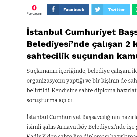
0
Facebook
Twitter
Paylaşım
İstanbul Cumhuriyet Başs
Belediyesi’nde çalışan 2 
sahtecilik suçundan kamu
Suçlamanın içeriğinde, belediye çalışanı i
organizasyonu yaptığı ve bir kişinin de sah
belirtildi. Kendisine sahte diploma hazırla
soruşturma açıldı.
İstanbul Cumhuriyet Başsavcılığının hazırla
isimli şahıs Arnavutköy Belediyesi’nde işe
Kadir K.’den sahte lise diploması hazırlamas