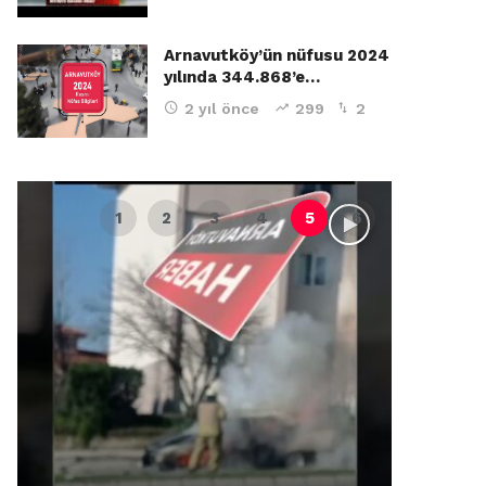
Arnavutköy’ün nüfusu 2024
yılında 344.868’e…
2 yıl önce
299
2