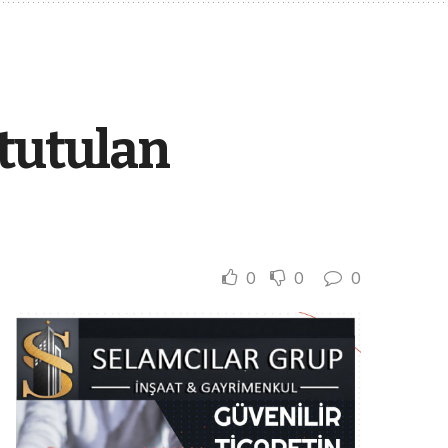
 tutulan
0
0
0