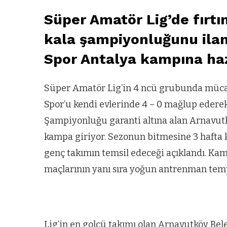
Süper Amatör Lig’de fırtı
kala şampiyonluğunu ila
Spor Antalya kampına haz
Süper Amatör Lig’in 4 ncü grubunda mücade
Spor’u kendi evlerinde 4 – 0 mağlup ederek
Şampiyonluğu garanti altına alan Arnavutkö
kampa giriyor. Sezonun bitmesine 3 hafta 
genç takımın temsil edeceği açıklandı. Kam
maçlarının yanı sıra yoğun antrenman tempo
Lig’in en golcü takımı olan Arnavutköy Be