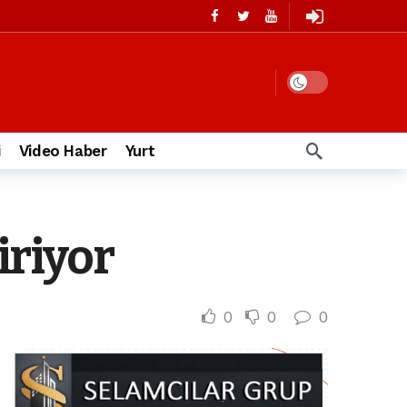
i
Video Haber
Yurt
riyor
0
0
0