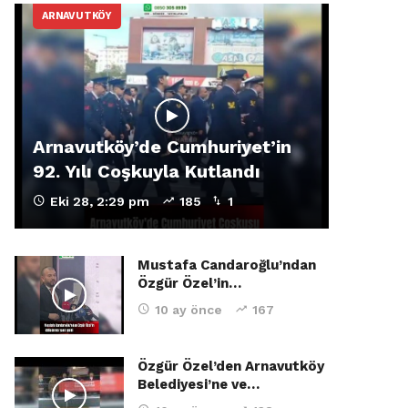
ARNAVUTKÖY
Arnavutköy’de Cumhuriyet’in
92. Yılı Coşkuyla Kutlandı
Eki 28, 2:29 pm
185
1
Mustafa Candaroğlu’ndan
Özgür Özel’in…
10 ay önce
167
Özgür Özel’den Arnavutköy
Belediyesi’ne ve…