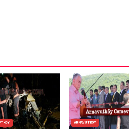
ün
Arnavutköy
Taşoluk’ta seyir
halindeki
ştı
otomobil alev
alev yandı.
UTKÖY
ARNAVUTKÖY