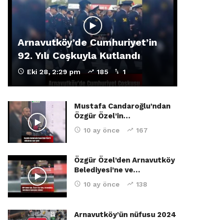
Arnavutköy’de Cumhuriyet’in
92. Yılı Coşkuyla Kutlandı
Eki 28, 2:29 pm
185
1
Mustafa Candaroğlu’ndan
Özgür Özel’in…
10 ay önce
167
Özgür Özel’den Arnavutköy
Belediyesi’ne ve…
10 ay önce
138
Arnavutköy’ün nüfusu 2024