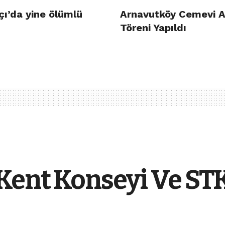
çı’da yine ölümlü
Arnavutköy Cemevi A
Töreni Yapıldı
Kent Konseyi Ve STK