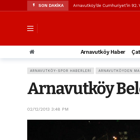
SON DAKİKA
Arnavutköy’de Cumhuriyet’in 92. Y
Mustafa Candaroğlu’ndan Özgür Öze
Özgür Özel’den Arnavutköy Beledi
Arnavutköy’ün nüfusu 2024 yılınd
Arnavutköy Taşoluk’ta seyir halin
Arnavutköy Haber
Çat
Arnavutköy İmrahor Mahallesi saki
Arnavutköy’de 29 Ekim Cumhuriye
ARNAVUTKÖY-SPOR HABERLERI
ARNAVUTKÖYDEN MA
Toprak kaydı: 3 hafriyat kamyonu b
Arnavutköy Bel
İstanbul Havalimanı yolundaki kaz
Arnavutkoy Belediyesi’ne su baskı
02/12/2013 3:48 PM