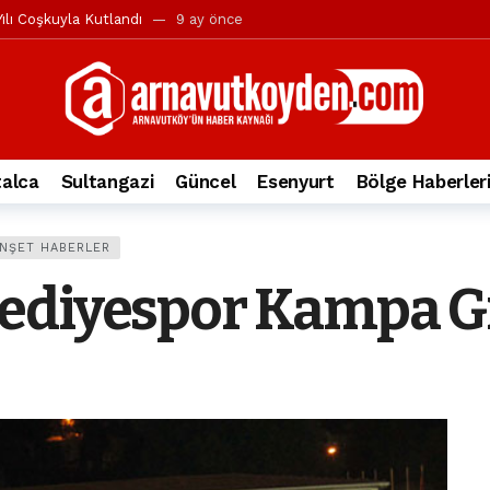
ılı Coşkuyla Kutlandı
9 ay önce
l’in iddialarına yanıt geldi
10 ay önce
yesi’ne ve Mustafa Candaroğlu’na yönelik suçlamalar
10 ay önce
a 344.868’e ulaştı
1 yıl önce
deki otomobil alev alev yandı.
2 yıl önce
alca
Sultangazi
Güncel
Esenyurt
Bölge Haberler
nleri protesto gösterisi düzenledi
2 yıl önce
t Bayramı kutlamaları coşkuyla gerçekleşti
2 yıl önce
NŞET HABERLER
irbirlerinin üzerine devrildi
2 yıl önce
ediyespor Kampa Gi
ada, taksideki yolcu öldü
3 yıl önce
nı tepkisi
3 yıl önce