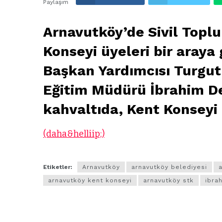
Paylaşım
Arnavutköy’de Sivil Topl
Konseyi üyeleri bir araya
Başkan Yardımcısı Turgut 
Eğitim Müdürü İbrahim Dem
kahvaltıda, Kent Konseyi 
(daha&helliip;)
Etiketler:
Arnavutköy
arnavutköy belediyesi
arnavutköy kent konseyi
arnavutköy stk
ibra