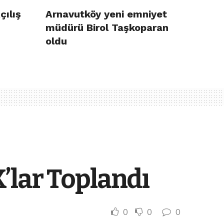
çılış
Arnavutköy yeni emniyet
müdürü Birol Taşkoparan
oldu
’lar Toplandı
0
0
0