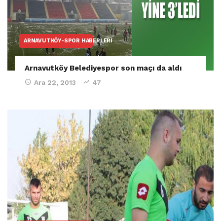
ARNAVUTKÖY-SPOR HABERLERI
Arnavutköy Belediyespor son maçı da aldı
Ara 22, 2013
47