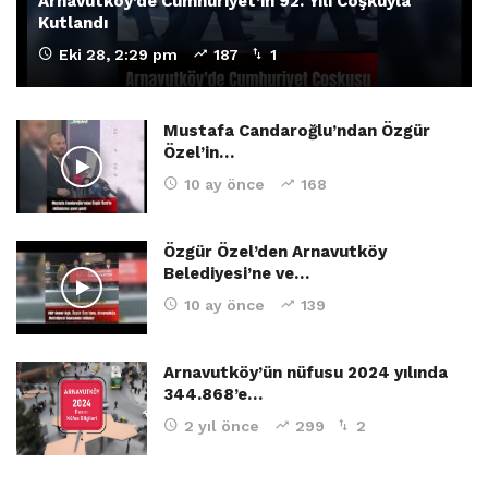
Arnavutköy’de Cumhuriyet’in 92. Yılı Coşkuyla
Kutlandı
Eki 28, 2:29 pm
187
1
Mustafa Candaroğlu’ndan Özgür
Özel’in…
10 ay önce
168
Özgür Özel’den Arnavutköy
Belediyesi’ne ve…
10 ay önce
139
Arnavutköy’ün nüfusu 2024 yılında
344.868’e…
2 yıl önce
299
2