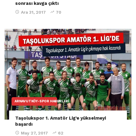
sonrası kavga çıktı
Ara 31, 2017
70
ARNAVUTKÖY-SPOR HABERLERI
Taşolukspor 1. Amatör Lig’e yükselmeyi
başardı
May 27, 2017
62