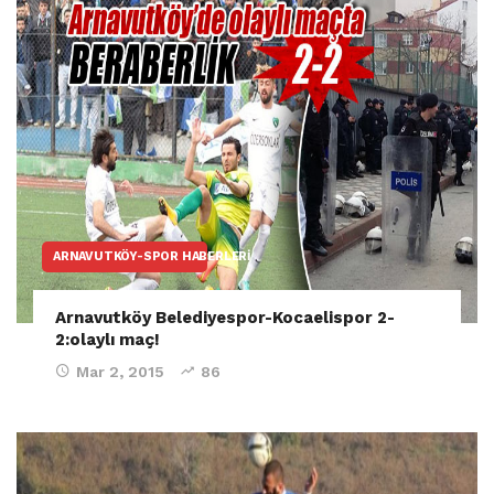
ARNAVUTKÖY-SPOR HABERLERI
Arnavutköy Belediyespor-Kocaelispor 2-
2:olaylı maç!
Mar 2, 2015
86