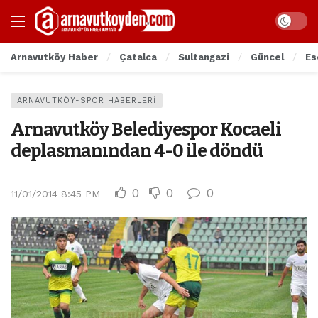
Arnavutköy Haber
Çatalca
Sultangazi
Güncel
Es
ARNAVUTKÖY-SPOR HABERLERI
Arnavutköy Belediyespor Kocaeli
deplasmanından 4-0 ile döndü
0
0
0
11/01/2014 8:45 PM