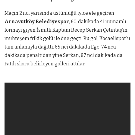
Maçın 2 nci yarısında üstünlüğü iyice ele geçiren
Arnavutköy Belediyespor
, 60. dakikada 41 numaralı
formayı giyen İzmitli Kaptanı Recep Serkan Çetintaş’ın
muhteşem frikik golü ile öne geçti. Bu gol, Kocaelispor’u
tam anlamıyla dağıttı. 65 nci dakikada Ege, 74 ncü
dakikada penaltıdan yine Serkan, 87 nci dakikada da
Fatih skoru belirleyen golleri attılar.