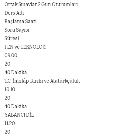
Ortak Sınavlar 2.Gün Oturumları
Ders Adı
Başlama Saati
Soru Sayısı
Süresi
FEN ve TEKNOLOJİ
09:00
20
40 Dakika
T.C. İnkılâp Tarihi ve Atatürkçülük
10:10
20
40 Dakika
YABANCI DİL
11:20
20