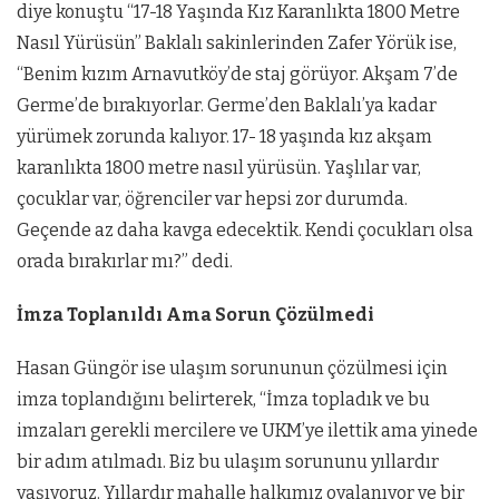
diye konuştu “17-18 Yaşında Kız Karanlıkta 1800 Metre
Nasıl Yürüsün” Baklalı sakinlerinden Zafer Yörük ise,
“Benim kızım Arnavutköy’de staj görüyor. Akşam 7’de
Germe’de bırakıyorlar. Germe’den Baklalı’ya kadar
yürümek zorunda kalıyor. 17- 18 yaşında kız akşam
karanlıkta 1800 metre nasıl yürüsün. Yaşlılar var,
çocuklar var, öğrenciler var hepsi zor durumda.
Geçende az daha kavga edecektik. Kendi çocukları olsa
orada bırakırlar mı?” dedi.
İmza Toplanıldı Ama Sorun Çözülmedi
Hasan Güngör ise ulaşım sorununun çözülmesi için
imza toplandığını belirterek, “İmza topladık ve bu
imzaları gerekli mercilere ve UKM’ye ilettik ama yinede
bir adım atılmadı. Biz bu ulaşım sorununu yıllardır
yaşıyoruz. Yıllardır mahalle halkımız oyalanıyor ve bir