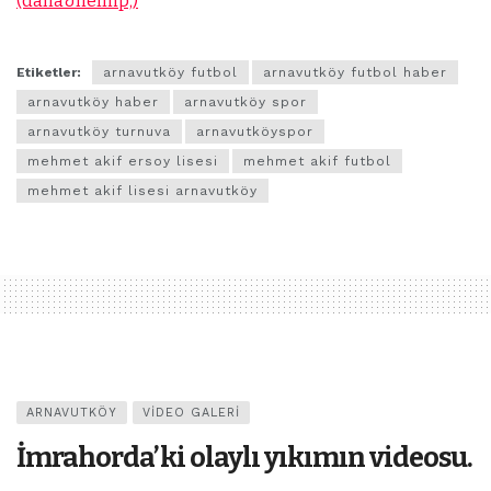
(daha&helliip;)
Etiketler:
arnavutköy futbol
arnavutköy futbol haber
arnavutköy haber
arnavutköy spor
arnavutköy turnuva
arnavutköyspor
mehmet akif ersoy lisesi
mehmet akif futbol
mehmet akif lisesi arnavutköy
ARNAVUTKÖY
VIDEO GALERI
İmrahorda’ki olaylı yıkımın videosu.