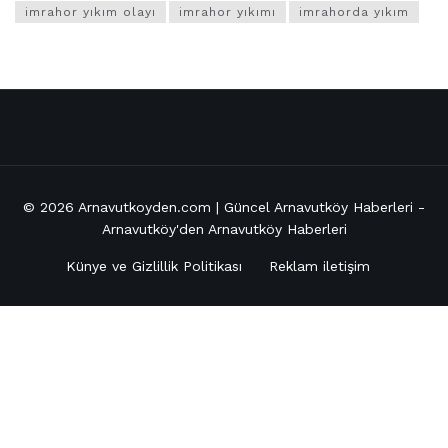
imrahor yıkım olayı
imrahor yıkımı
imrahorda yıkım
© 2026
Arnavutkoyden.com | Güncel Arnavutköy Haberleri
-
Arnavutköy'den Arnavutköy Haberleri
Künye ve Gizlillik Politikası
Reklam iletişim