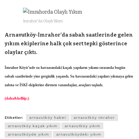
İmrahor'da Olaylı Yıkım
Arnavutköy-İmrahor’da sabah saatlerinde gelen
yıkım ekiplerine halk çok sert tepki gösterince
olaylar çıktı.
İmrahor Köyü’nde su havzasındaki kaçak yapıların yıkımı sırasında bugün
sabah saatlerinde yine gerginlik yaşandı. Su havzasındaki yapıları yıkmaya gelen
zabıta ve İSKİ ekiplerine direnen vatandaşlar, araçları taşladı.
(daha&helliip;)
Etiketler:
arnavutköy haber
arnavutköy imrahor
arnavutköy kaçak yıkım
arnavutköy yıkım
arnavutköyde yıkım
arnavutköydeki yıkım