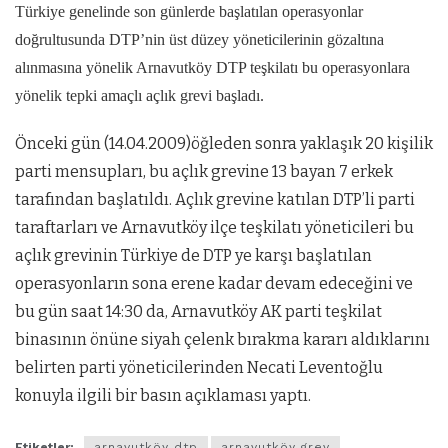
Türkiye genelinde son günlerde başlatılan operasyonlar
doğrultusunda DTP’nin üst düzey yöneticilerinin gözaltına
alınmasına yönelik Arnavutköy DTP teşkilatı bu operasyonlara
yönelik tepki amaçlı açlık grevi başladı.
Önceki gün
(14.04.2009)öğleden sonra yaklaşık 20 kişilik
parti mensupları, bu açlık grevine 13 bayan 7 erkek
tarafından başlatıldı. Açlık grevine katılan DTP’li parti
taraftarları ve Arnavutköy ilçe teşkilatı yöneticileri bu
açlık grevinin Türkiye de DTP ye karşı başlatılan
operasyonların sona erene kadar devam edeceğini ve
bu gün saat 14:30 da, Arnavutköy AK parti teşkilat
binasının önüne siyah çelenk bırakma kararı aldıklarını
belirten parti yöneticilerinden Necati Leventoğlu
konuyla ilgili bir basın açıklaması yaptı.
Etiketler:
arnavutköy dtp
arnavutköy grev