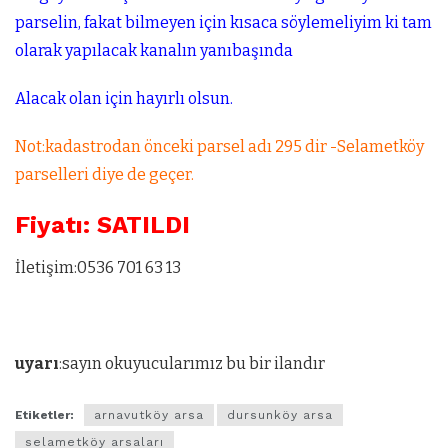
parselin, fakat bilmeyen için kısaca söylemeliyim ki tam
olarak yapılacak kanalın yanıbaşında
Alacak olan için hayırlı olsun.
Not:kadastrodan önceki parsel adı 295 dir -Selametköy
parselleri diye de geçer.
Fiyatı: SATILDI
İletişim:0536 701 63 13
uyarı
:sayın okuyucularımız bu bir ilandır
Etiketler:
arnavutköy arsa
dursunköy arsa
selametköy arsaları