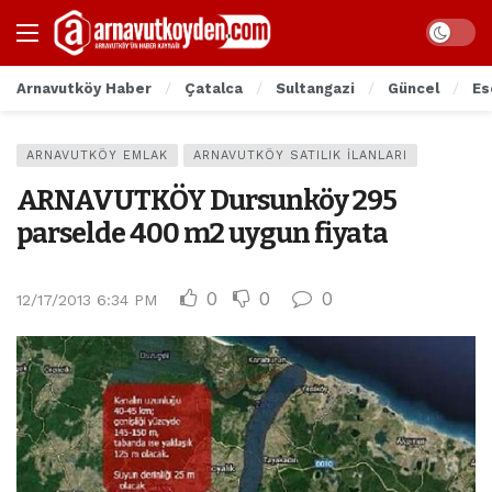
Arnavutköy Haber
Çatalca
Sultangazi
Güncel
Es
ARNAVUTKÖY EMLAK
ARNAVUTKÖY SATILIK İLANLARI
ARNAVUTKÖY Dursunköy 295
parselde 400 m2 uygun fiyata
0
0
0
12/17/2013 6:34 PM