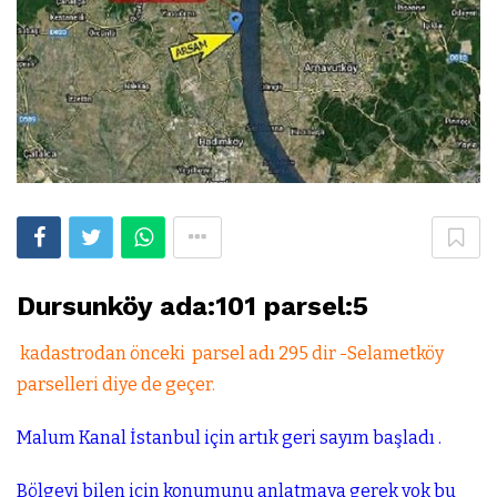
Dursunköy ada:101 parsel:5
kadastrodan önceki parsel adı 295 dir -Selametköy
parselleri diye de geçer.
Malum Kanal İstanbul için artık geri sayım başladı .
Bölgeyi bilen için konumunu anlatmaya gerek yok bu