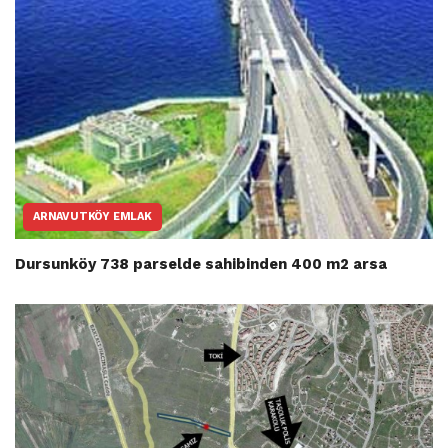
ARNAVUTKÖY EMLAK
Dursunköy 738 parselde sahibinden 400 m2 arsa