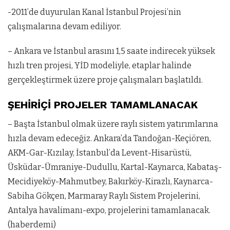
-2011’de duyurulan Kanal İstanbul Proje­si’nin
çalışmalarına devam ediliyor.
– Ankara ve İstanbul arasını 1,5 saate indirecek yüksek
hızlı tren projesi, YİD modeliyle, etaplar halinde
gerçekleştirmek üzere proje çalışma­ları başlatıldı.
ŞEHİRİÇİ PROJELER TAMAMLANACAK
– Başta İstanbul olmak üzere raylı sistem yatırımlarına
hızla devam ede­ceğiz. Ankara’da Tandoğan-Keçiören,
AKM-Gar-Kızılay, İstanbul’da Levent-Hisarüstü,
Üsküdar-Ümraniye-Dudullu, Kartal-Kaynarca, Ka­bataş-
Mecidiyeköy-Mahmutbey, Bakırköy-Kirazlı, Kaynarca-
Sabiha Gökçen, Marmaray Raylı Sistem Projelerini,
Antalya havalimanı-expo, projelerini tamamlanacak.
(haberdemi)