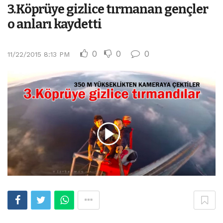
3.Köprüye gizlice tırmanan gençler
o anları kaydetti
0
0
0
11/22/2015 8:13 PM