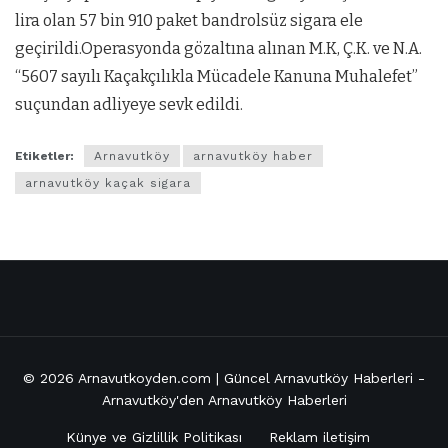
lira olan 57 bin 910 paket bandrolsüz sigara ele
geçirildi.Operasyonda gözaltına alınan M.K, Ç.K. ve N.A.
“5607 sayılı Kaçakçılıkla Mücadele Kanuna Muhalefet”
suçundan adliyeye sevk edildi.
Etiketler:
Arnavutköy
arnavutköy haber
arnavutköy kaçak sigara
© 2026
Arnavutkoyden.com | Güncel Arnavutköy Haberleri
-
Arnavutköy'den Arnavutköy Haberleri
Künye ve Gizlillik Politikası
Reklam iletişim