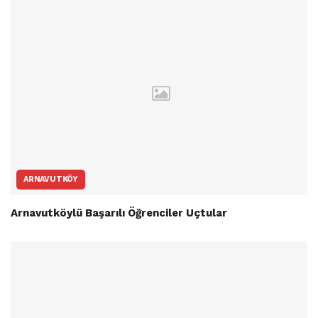
ARNAVUTKÖY
Arnavutköylü Başarılı Öğrenciler Uçtular