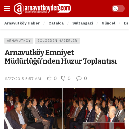
Arnavutköy Haber
Çatalca
Sultangazi
Güncel
Es
ARNAVUTKÖY
BÖLGEDEN HABERLER
Arnavutköy Emniyet
Müdürlüğü’nden Huzur Toplantısı
0
0
0
11/27/2015 5:57 AM