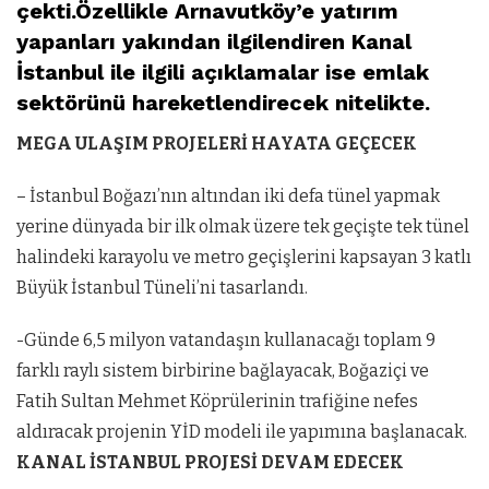
çekti.Özellikle Arnavutköy’e yatırım
yapanları yakından ilgilendiren Kanal
İstanbul ile ilgili açıklamalar ise emlak
sektörünü hareketlendirecek nitelikte.
MEGA ULAŞIM PROJELERİ HAYATA GEÇECEK
– İstanbul Boğazı’nın altından iki defa tünel yapmak
yerine dünyada bir ilk olmak üzere tek geçişte tek tünel
halindeki karayolu ve metro geçişlerini kapsayan 3 katlı
Büyük İstanbul Tüneli’ni tasarlandı.
-Günde 6,5 milyon vatandaşın kulla­nacağı toplam 9
farklı raylı sistem birbirine bağlayacak, Boğaziçi ve
Fatih Sultan Mehmet Köprülerinin trafiğine nefes
aldıracak projenin YİD modeli ile yapımına başlanacak.
KANAL İSTANBUL PROJESİ DEVAM EDECEK