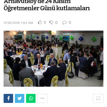
Arnavutköy’de 24 Kasım
Öğretmenler Günü kutlamaları
0
0
0
11/25/2015 1:53 AM