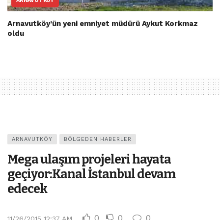
ARNAVUTKÖY
Arnavutköy’ün yeni emniyet müdürü Aykut Korkmaz
oldu
ARNAVUTKÖY
BÖLGEDEN HABERLER
Mega ulaşım projeleri hayata
geçiyor:Kanal İstanbul devam
edecek
0
0
0
11/26/2015 12:37 AM