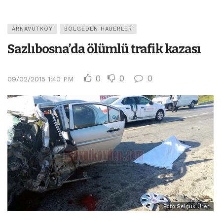
ARNAVUTKÖY
BÖLGEDEN HABERLER
Sazlıbosna’da ölümlü trafik kazası
0
0
0
09/02/2015 1:40 PM
Foto:Selçuk Ürer