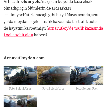
Artık adı “
ölüm yolu
“na çıkan bu yolda kaza eksik
olmadığı için ölümlerin de ardı arkası
kesilmiyor.Hatırlanacağı gibi bu yıl Mayıs ayında,aynı
yolda meydana gelen trafik kazasında bir trafik polisi
de hayatını kaybetmişti (
Arnavutköy’de trafik kazasında
1 polis şehit oldu
haberi)
Arnavutkoyden.com
Foto:Selçuk Ürer
Foto:Selçuk Ürer
Foto:Selçuk Ürer