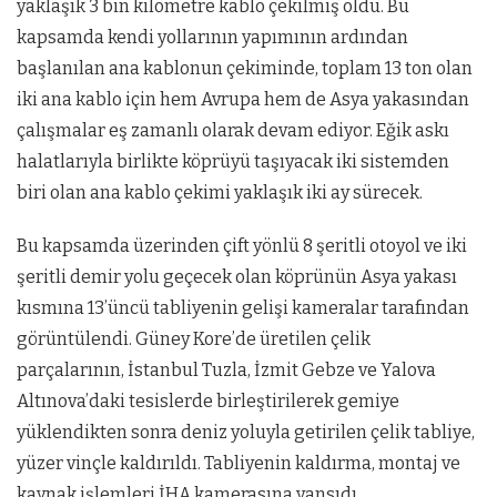
yaklaşık 3 bin kilometre kablo çekilmiş oldu. Bu
kapsamda kendi yollarının yapımının ardından
başlanılan ana kablonun çekiminde, toplam 13 ton olan
iki ana kablo için hem Avrupa hem de Asya yakasından
çalışmalar eş zamanlı olarak devam ediyor. Eğik askı
halatlarıyla birlikte köprüyü taşıyacak iki sistemden
biri olan ana kablo çekimi yaklaşık iki ay sürecek.
Bu kapsamda üzerinden çift yönlü 8 şeritli otoyol ve iki
şeritli demir yolu geçecek olan köprünün Asya yakası
kısmına 13’üncü tabliyenin gelişi kameralar tarafından
görüntülendi. Güney Kore’de üretilen çelik
parçalarının, İstanbul Tuzla, İzmit Gebze ve Yalova
Altınova’daki tesislerde birleştirilerek gemiye
yüklendikten sonra deniz yoluyla getirilen çelik tabliye,
yüzer vinçle kaldırıldı. Tabliyenin kaldırma, montaj ve
kaynak işlemleri İHA kamerasına yansıdı.