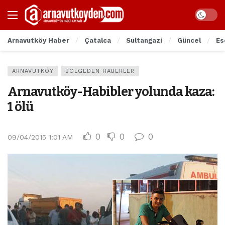
Arnavutköy Haber
Çatalca
Sultangazi
Güncel
Es
ARNAVUTKÖY
BÖLGEDEN HABERLER
Arnavutköy-Habibler yolunda kaza:
1 ölü
0
0
0
09/04/2015 1:01 AM