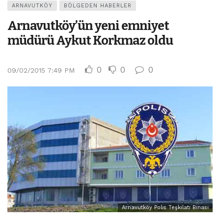
ARNAVUTKÖY
BÖLGEDEN HABERLER
Arnavutköy’ün yeni emniyet
müdürü Aykut Korkmaz oldu
0
0
0
09/02/2015 7:49 PM
Arnavutköy Polis Teşkilatı Binası