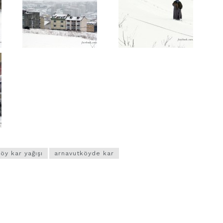
öy kar yağışı
arnavutköyde kar
VIDEO GALERI