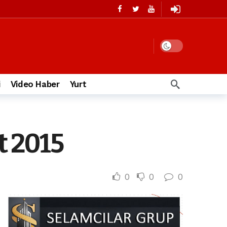
i
Video Haber
Yurt
t 2015
0
0
0