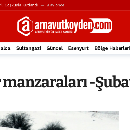
ılı Coşkuyla Kutlandı
9 ay önce
l’in iddialarına yanıt geldi
10 ay önce
yesi’ne ve Mustafa Candaroğlu’na yönelik suçlamalar
10 ay önce
a 344.868’e ulaştı
1 yıl önce
deki otomobil alev alev yandı.
2 yıl önce
alca
Sultangazi
Güncel
Esenyurt
Bölge Haberler
nleri protesto gösterisi düzenledi
2 yıl önce
t Bayramı kutlamaları coşkuyla gerçekleşti
2 yıl önce
irbirlerinin üzerine devrildi
2 yıl önce
 manzaraları -Şuba
ada, taksideki yolcu öldü
3 yıl önce
nı tepkisi
3 yıl önce