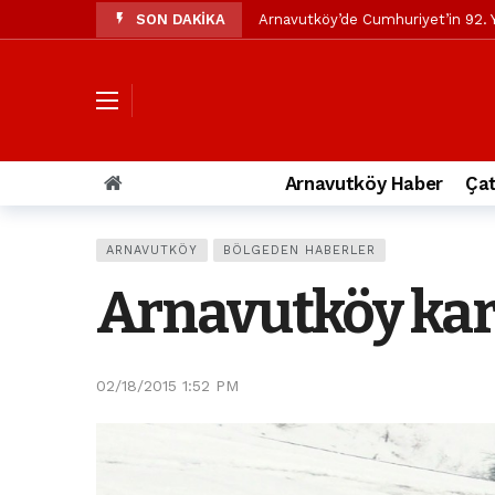
SON DAKİKA
Arnavutköy’de Cumhuriyet’in 92. Y
Mustafa Candaroğlu’ndan Özgür Öze
Özgür Özel’den Arnavutköy Beledi
Arnavutköy’ün nüfusu 2024 yılınd
Arnavutköy Taşoluk’ta seyir halin
Arnavutköy Haber
Çat
Arnavutköy İmrahor Mahallesi saki
Arnavutköy’de 29 Ekim Cumhuriye
ARNAVUTKÖY
BÖLGEDEN HABERLER
Toprak kaydı: 3 hafriyat kamyonu b
Arnavutköy kar
İstanbul Havalimanı yolundaki kaz
Arnavutkoy Belediyesi’ne su baskı
02/18/2015 1:52 PM