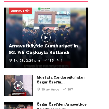
ARNAVUTKÖY
Arnavutköy’de Cumhuriyet’in
92. Yılı Coşkuyla Kutlandı
Eki 28, 2:29 pm
185
1
Mustafa Candaroğlu’ndan
Özgür Özel’in…
10 ay önce
167
Özgür Özel’den Arnavutköy