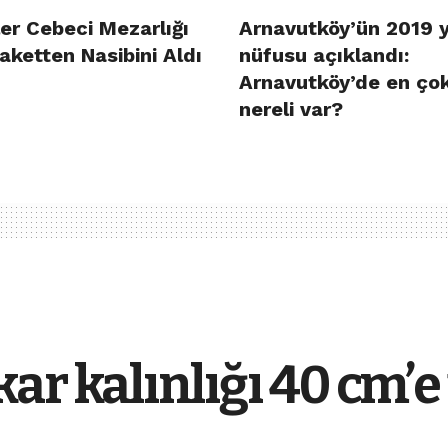
er Cebeci Mezarlığı
Arnavutköy’ün 2019 y
aketten Nasibini Aldı
nüfusu açıklandı:
Arnavutköy’de en ço
nereli var?
r kalınlığı 40 cm’e 