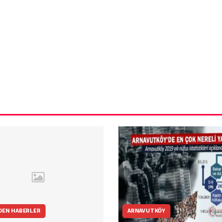
ün
Arnavutköy
Taşoluk’ta seyir
halindeki
ştı
otomobil alev
alev yandı.
DEN HABERLER
ARNAVUTKÖY