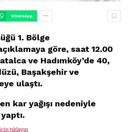
WhatsApp
üğü 1. Bölge
çıklamaya göre, saat 12.00
 Çatalca ve Hadımköy’de 40,
düzü, Başakşehir ve
ye ulaştı.
den kar yağışı nedeniyle
 yaptı.
çin tıklayın