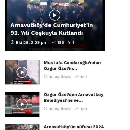
Arnavutköy’de Cumhuriyet’in
92. Yılı Coşkuyla Kutlandı
Eki 28, 2:29 pm
185
1
Mustafa Candaroğlu’ndan
Özgür Özel’in…
10 ay önce
167
Özgür Özel’den Arnavutköy
Belediyesi’ne ve…
10 ay önce
139
Arnavutköy’ün nüfusu 2024