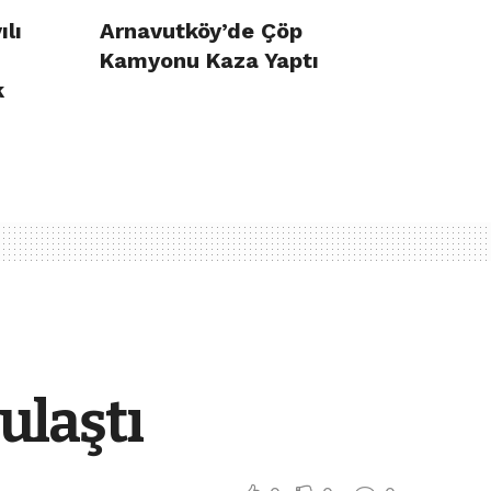
ılı
Arnavutköy’de Çöp
Kamyonu Kaza Yaptı
k
ulaştı