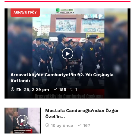
ARNAVUTKÖY
Arnavutköy’de Cumhuriyet’in 92. Yılı Coşkuyla
Kutlandı
Eki 28, 2:29 pm
185
1
Mustafa Candaroğlu’ndan Özgür
Özel’in…
10 ay önce
167