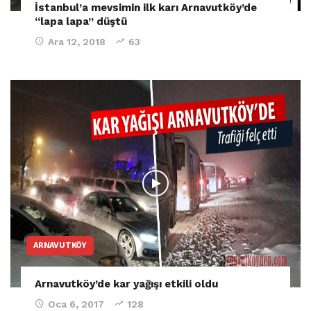
İstanbul’a mevsimin ilk karı Arnavutköy’de
“lapa lapa” düştü
Ara 12, 2018
63
ARNAVUTKÖY
Arnavutköy’de kar yağışı etkili oldu
Oca 6, 2017
128