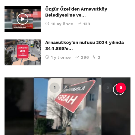
Özgür Özel’den Arnavutköy
Belediyesi’ne ve…
10 ay önce
138
Arnavutköy’ün nüfusu 2024 yılında
344.868’e…
1 yıl önce
296
2