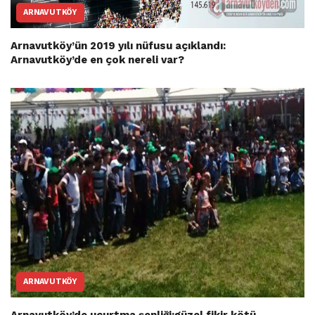
ARNAVUTKÖY
Arnavutköy’ün 2019 yılı nüfusu açıklandı:
Arnavutköy’de en çok nereli var?
ARNAVUTKÖY