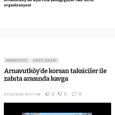
Arnavutköy’de uçurtma şenliği:güzel fikir kötü
organizasyon!
ARNAVUTKÖY
VIDEO GALERI
Arnavutköy’de korsan taksiciler ile
zabıta arasında kavga
0
0
0
07/02/2016 12:07 AM