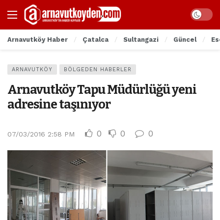
Arnavutköy Haber
Çatalca
Sultangazi
Güncel
Es
ARNAVUTKÖY
BÖLGEDEN HABERLER
Arnavutköy Tapu Müdürlüğü yeni
adresine taşınıyor
0
0
0
07/03/2016 2:58 PM