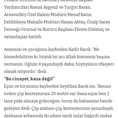
Yardımcıları Kemal Aygenli ve Turgut Baran,
Arnavutköy Özel Kalem Müdürü Menaf Batur,
Deliklikaya Mahalle Muhtarı Hasan Aktaş, Özalp Saray
Derneği Onursal ve Kurucu Başkanı Ekrem Eralmaç ve
vatandaşlar katıldı.
Annesini ve çocuğunu kaybeden Kadir Barık, “Ne
hissedebilirim ki, büyük bir acı Allah kimsenin başına
vermesin. Oğlum 4 yaşındaydı daha, büyüyünce itfaiyeci
olmak istiyordu” dedi.
“Bu cinayet, kaza değil”
Eşini ve torununu kaybeden Seyithan Barık ise, “Benim
evden çöp konteynırına 20 metre var. Bana eşim ben 2
tane pide almaya gideceğim, torun da babaanne bende
geleyim dedi. Çöp arabası çöp konteynırının yanındaydı.
Arabanın arkasında iki adam vardı onlar bağırdı ondan