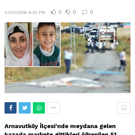
0
0
0
07/01/2016 9:32 PM
Arnavutköy İlçesi’nde meydana gelen
kazada markete gittikleri öğrenilen 51