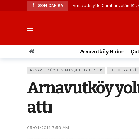
SON DAKİKA
Arnavutköy’de Cumhuriyet’in 92. Y
Mustafa Candaroğlu’ndan Özgür Öze
Özgür Özel’den Arnavutköy Beledi
Arnavutköy’ün nüfusu 2024 yılınd
Arnavutköy Taşoluk’ta seyir halin
Arnavutköy Haber
Çat
Arnavutköy İmrahor Mahallesi saki
Arnavutköy’de 29 Ekim Cumhuriye
ARNAVUTKÖYDEN MANŞET HABERLER
FOTO GALERI
Toprak kaydı: 3 hafriyat kamyonu b
Arnavutköy yolu
İstanbul Havalimanı yolundaki kaz
Arnavutkoy Belediyesi’ne su baskı
attı
05/04/2014 7:59 AM