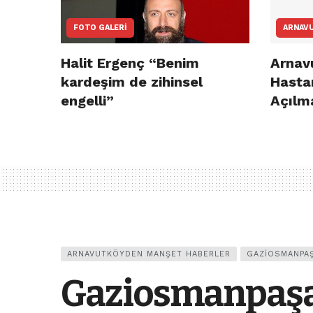
FOTO GALERI
ARNAV
Halit Ergenç “Benim
Arnav
kardeşim de zihinsel
Hasta
engelli”
Açılm
ARNAVUTKÖYDEN MANŞET HABERLER
GAZIOSMANPA
Gaziosmanpaşa’d