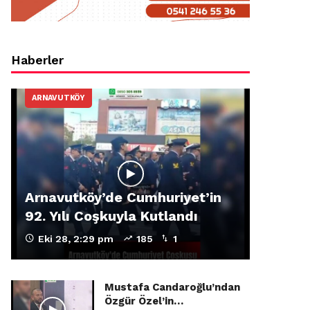
Haberler
ARNAVUTKÖY
Arnavutköy’de Cumhuriyet’in
92. Yılı Coşkuyla Kutlandı
Eki 28, 2:29 pm
185
1
Mustafa Candaroğlu’ndan
Özgür Özel’in…