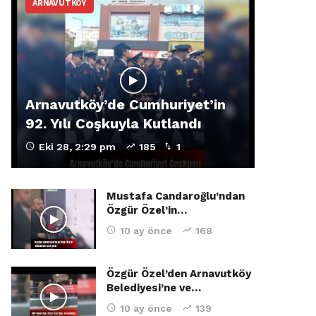
ARNAVUTKÖY
Arnavutköy’de Cumhuriyet’in
92. Yılı Coşkuyla Kutlandı
Eki 28, 2:29 pm
185
1
Mustafa Candaroğlu’ndan
Özgür Özel’in…
10 ay önce
168
Özgür Özel’den Arnavutköy
Belediyesi’ne ve…
10 ay önce
139