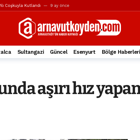
ılı Coşkuyla Kutlandı
9 ay önce
l’in iddialarına yanıt geldi
10 ay önce
yesi’ne ve Mustafa Candaroğlu’na yönelik suçlamalar
10 ay önce
a 344.868’e ulaştı
1 yıl önce
deki otomobil alev alev yandı.
2 yıl önce
alca
Sultangazi
Güncel
Esenyurt
Bölge Haberler
nleri protesto gösterisi düzenledi
2 yıl önce
t Bayramı kutlamaları coşkuyla gerçekleşti
2 yıl önce
irbirlerinin üzerine devrildi
2 yıl önce
nda aşırı hız yapan
ada, taksideki yolcu öldü
3 yıl önce
nı tepkisi
3 yıl önce