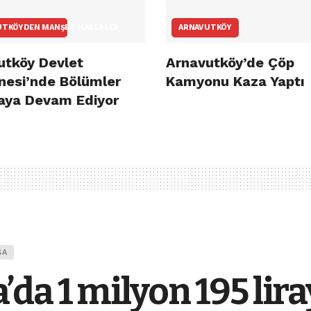
UTKÖYDEN MANŞET HABERLER
ARNAVUTKÖY
utköy Devlet
Arnavutköy’de Çöp
nesi’nde Bölümler
Kamyonu Kaza Yaptı
aya Devam Ediyor
ŞA
a 1 milyon 195 lira