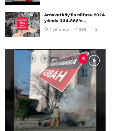
Arnavutköy’ün nüfusu 2024
yılında 344.868’e…
1 yıl önce
298
2