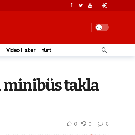
i
Video Haber
Yurt
 minibüs takla
0
0
6