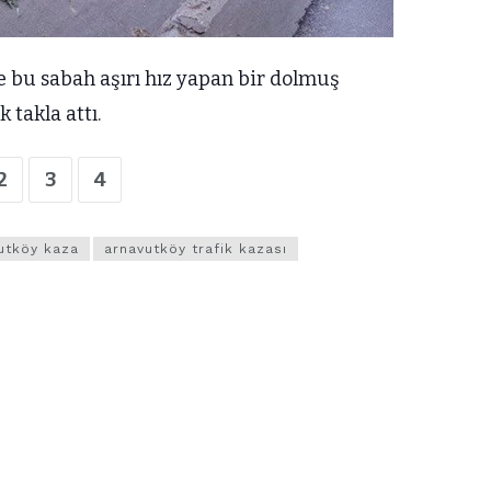
 bu sabah aşırı hız yapan bir dolmuş
 takla attı.
2
3
4
utköy kaza
arnavutköy trafik kazası