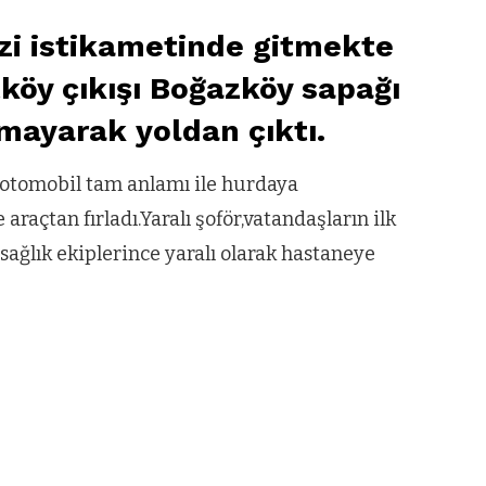
zi istikametinde gitmekte
köy çıkışı Boğazköy sapağı
amayarak yoldan çıktı.
 otomobil tam anlamı ile hurdaya
araçtan fırladı.Yaralı şoför,vatandaşların ilk
ağlık ekiplerince yaralı olarak hastaneye