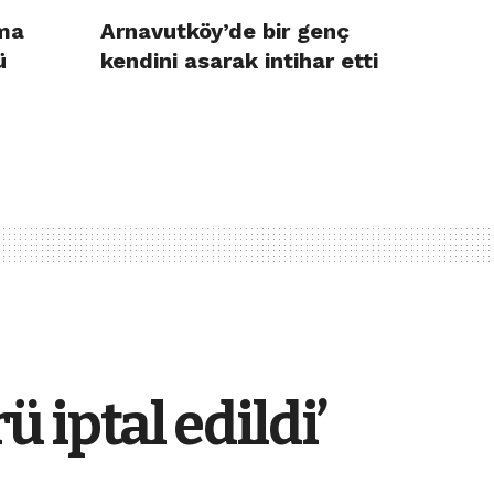
ma
Arnavutköy’de bir genç
ü
kendini asarak intihar etti
ü iptal edildi’