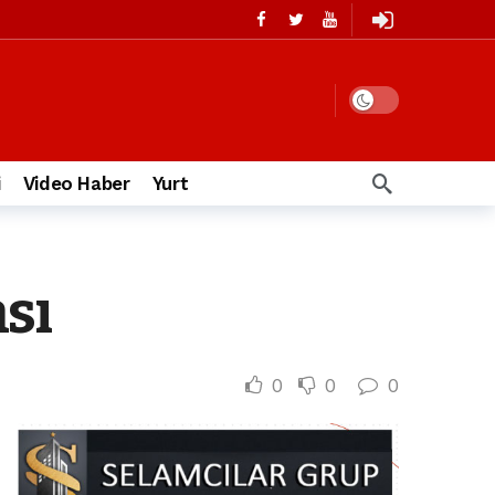
i
Video Haber
Yurt
sı
0
0
0