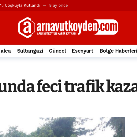
ılı Coşkuyla Kutlandı
9 ay önce
l’in iddialarına yanıt geldi
10 ay önce
yesi’ne ve Mustafa Candaroğlu’na yönelik suçlamalar
10 ay önce
a 344.868’e ulaştı
1 yıl önce
deki otomobil alev alev yandı.
2 yıl önce
alca
Sultangazi
Güncel
Esenyurt
Bölge Haberler
nleri protesto gösterisi düzenledi
2 yıl önce
t Bayramı kutlamaları coşkuyla gerçekleşti
2 yıl önce
irbirlerinin üzerine devrildi
2 yıl önce
nda feci trafik kaza
ada, taksideki yolcu öldü
3 yıl önce
nı tepkisi
3 yıl önce