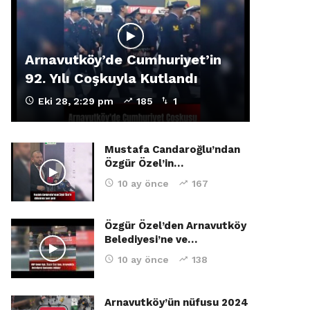
Arnavutköy’de Cumhuriyet’in
92. Yılı Coşkuyla Kutlandı
Eki 28, 2:29 pm
185
1
Mustafa Candaroğlu’ndan
Özgür Özel’in…
10 ay önce
167
Özgür Özel’den Arnavutköy
Belediyesi’ne ve…
10 ay önce
138
Arnavutköy’ün nüfusu 2024