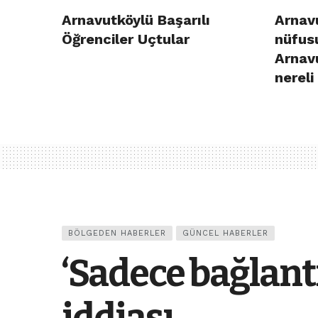
Arnavutköylü Başarılı
Arnavu
Öğrenciler Uçtular
nüfusu
Arnav
nereli
BÖLGEDEN HABERLER
GÜNCEL HABERLER
‘Sadece bağlantı 
iddiası