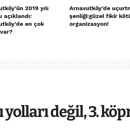
tköy’ün 2019 yılı
Arnavutköy’de uçurt
 açıklandı:
şenliği:güzel fikir köt
utköy’de en çok
organizasyon!
 var?
yolları değil, 3. köpr