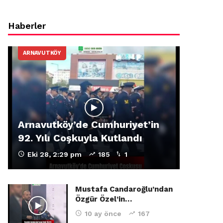
Haberler
ARNAVUTKÖY
Arnavutköy’de Cumhuriyet’in
92. Yılı Coşkuyla Kutlandı
Eki 28, 2:29 pm
185
1
Mustafa Candaroğlu’ndan
Özgür Özel’in…
10 ay önce
167