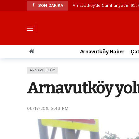
SON DAKİKA
Arnavutköy’de Cumhuriyet’in 92. Y
Mustafa Candaroğlu’ndan Özgür Öze
Özgür Özel’den Arnavutköy Beledi
Arnavutköy’ün nüfusu 2024 yılınd
Arnavutköy Taşoluk’ta seyir halin
Arnavutköy Haber
Çat
Arnavutköy İmrahor Mahallesi saki
Arnavutköy’de 29 Ekim Cumhuriye
ARNAVUTKÖY
Toprak kaydı: 3 hafriyat kamyonu b
Arnavutköy yolu
İstanbul Havalimanı yolundaki kaz
Arnavutkoy Belediyesi’ne su baskı
06/17/2015 3:46 PM