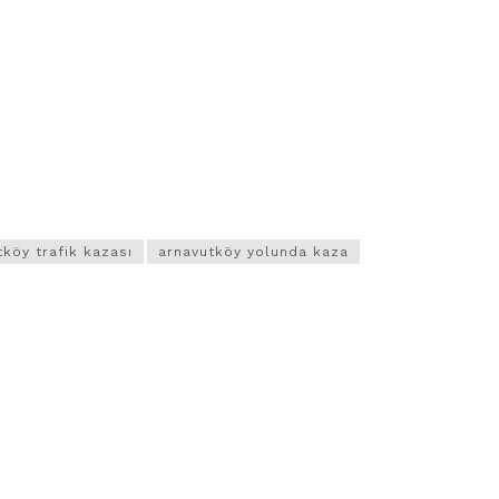
tköy trafik kazası
arnavutköy yolunda kaza
VIDEO GALERI