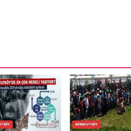
ün
Arnavutköy
Taşoluk’ta seyir
halindeki
ştı
otomobil alev
alev yandı.
UTKÖY
ARNAVUTKÖY