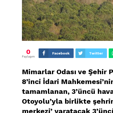
0
Facebook
Twitter
Paylaşım
Mimarlar Odası ve Şehir P
8’inci İdari Mahkemesi’n
tamamlanan, 3’üncü hava
Otoyolu’yla birlikte şehri
merkezi’ yaratacak 3’ünc