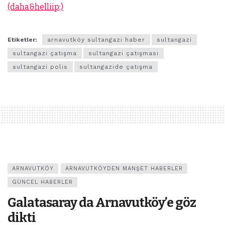
(daha&helliip;)
Etiketler:
arnavutköy sultangazi haber
sultangazi
sultangazi çatışma
sultangazi çatışması
sultangazi polis
sultangazide çatışma
ARNAVUTKÖY
ARNAVUTKÖYDEN MANŞET HABERLER
GÜNCEL HABERLER
Galatasaray da Arnavutköy’e göz
dikti