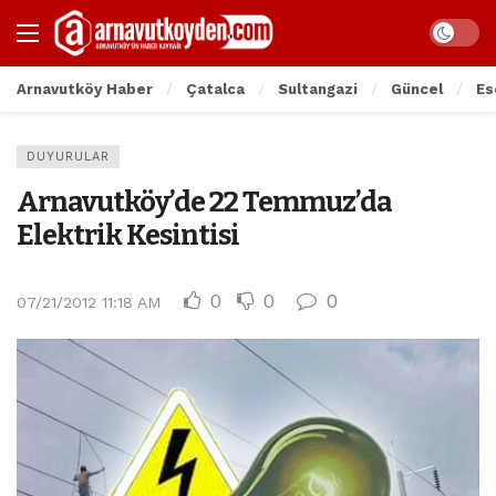
Arnavutköy Haber
Çatalca
Sultangazi
Güncel
Es
DUYURULAR
Arnavutköy’de 22 Temmuz’da
Elektrik Kesintisi
0
0
0
07/21/2012 11:18 AM