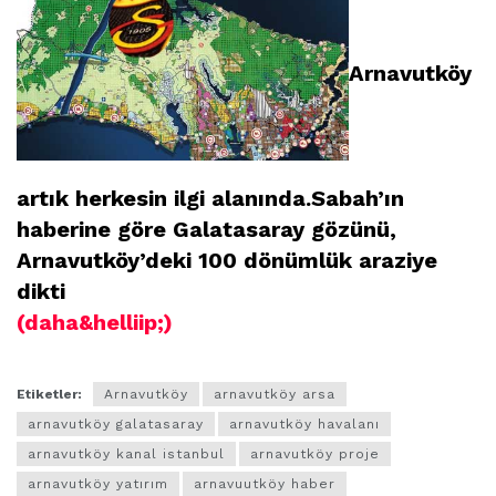
Arnavutköy
artık herkesin ilgi alanında.Sabah’ın
haberine göre Galatasaray gözünü,
Arnavutköy’deki 100 dönümlük araziye
dikti
(daha&helliip;)
Etiketler:
Arnavutköy
arnavutköy arsa
arnavutköy galatasaray
arnavutköy havalanı
arnavutköy kanal istanbul
arnavutköy proje
arnavutköy yatırım
arnavuutköy haber