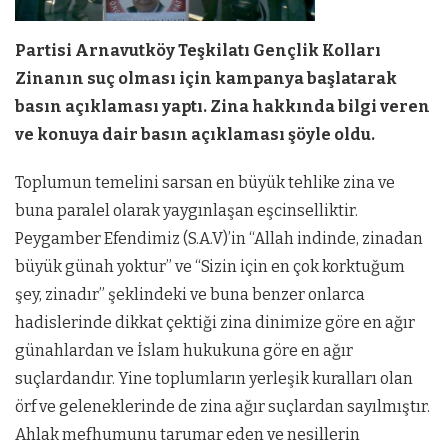
Partisi Arnavutköy Teşkilatı Gençlik Kolları
Zinanın suç olması için kampanya başlatarak
basın açıklaması yaptı. Zina hakkında bilgi veren
ve konuya dair basın açıklaması şöyle oldu.
Toplumun temelini sarsan en büyük tehlike zina ve
buna paralel olarak yaygınlaşan eşcinselliktir.
Peygamber Efendimiz (S.A.V)’in “Allah indinde, zinadan
büyük günah yoktur” ve “Sizin için en çok korktuğum
şey, zinadır” şeklindeki ve buna benzer onlarca
hadislerinde dikkat çektiği zina dinimize göre en ağır
günahlardan ve İslam hukukuna göre en ağır
suçlardandır. Yine toplumların yerleşik kuralları olan
örf ve geleneklerinde de zina ağır suçlardan sayılmıştır.
Ahlak mefhumunu tarumar eden ve nesillerin