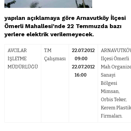
yapılan açıklamaya göre Arnavutköy İlçesi
Ömerli Mahallesi’nde 22 Temmuzda bazı
yerlere elektrik verilemeyecek.
AVCILAR
T.M
22.07.2012
ARNAVUTKÖ
İŞLETME
Çalışması
09:00
İlçesi Ömerli
MÜDÜRLÜĞÜ
22.07.2012
Mah Organiz
16:00
Sanayi
Bölgesi
Mimsan,
Orbis Teker,
Kerem Plasti
Firmaları.