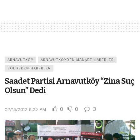
ARNAVUTKÖY
ARNAVUTKÖYDEN MANŞET HABERLER
BÖLGEDEN HABERLER
Saadet Partisi Arnavutköy “Zina Suç
Olsun” Dedi
0
0
3
07/15/2012 6:22 PM