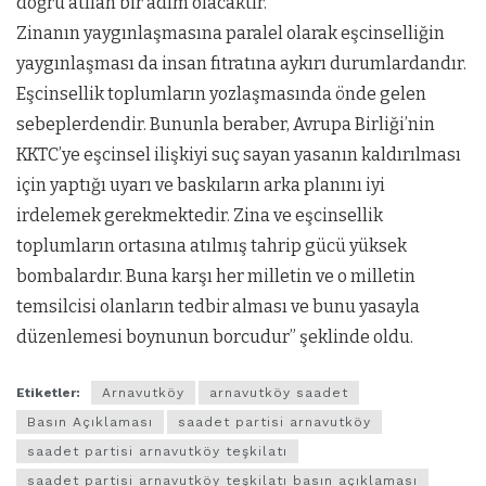
doğru atılan bir adım olacaktır.
Zinanın yaygınlaşmasına paralel olarak eşcinselliğin
yaygınlaşması da insan fıtratına aykırı durumlardandır.
Eşcinsellik toplumların yozlaşmasında önde gelen
sebeplerdendir. Bununla beraber, Avrupa Birliği’nin
KKTC’ye eşcinsel ilişkiyi suç sayan yasanın kaldırılması
için yaptığı uyarı ve baskıların arka planını iyi
irdelemek gerekmektedir. Zina ve eşcinsellik
toplumların ortasına atılmış tahrip gücü yüksek
bombalardır. Buna karşı her milletin ve o milletin
temsilcisi olanların tedbir alması ve bunu yasayla
düzenlemesi boynunun borcudur” şeklinde oldu.
Etiketler:
Arnavutköy
arnavutköy saadet
Basın Açıklaması
saadet partisi arnavutköy
saadet partisi arnavutköy teşkilatı
saadet partisi arnavutköy teşkilatı basın açıklaması