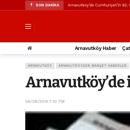
SON DAKİKA
Arnavutköy’de Cumhuriyet’in 92. Y
Mustafa Candaroğlu’ndan Özgür Öze
Özgür Özel’den Arnavutköy Beledi
Arnavutköy’ün nüfusu 2024 yılınd
Arnavutköy Taşoluk’ta seyir halin
Arnavutköy Haber
Çat
Arnavutköy İmrahor Mahallesi saki
Arnavutköy’de 29 Ekim Cumhuriye
ARNAVUTKÖY
ARNAVUTKÖYDEN MANŞET HABERLER
Toprak kaydı: 3 hafriyat kamyonu b
Arnavutköy’de i
İstanbul Havalimanı yolundaki kaz
Arnavutkoy Belediyesi’ne su baskı
06/08/2014 7:10 PM