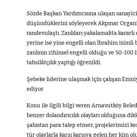
Sözde Başkan Yardımcısına ulaşan sanayici,
düşündüklerini söyleyerek Akpınar Organi
randevulaştı. Zanlıları yakalamakta kararl
yerine ise yine engelli olan İbrahim isimli b
zanlının zihinsel engelli olduğu ve 50-100 l
tahsilâtçılık yaptığı öğrenildi.
Şebeke liderine ulaşmak için çalışan Emniy
ediyor.
Konu ile ilgili bilgi veren Arnavutköy Beled
benzer dolandırıcılık olayları olduğuna di
şahıstan para talep etmez, projelerimizi k
tür olaylarla karşı karşıya gelen her kim ol