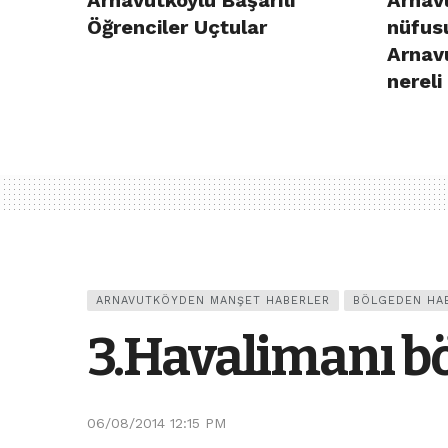
Arnavutköylü Başarılı
Arnavu
Öğrenciler Uçtular
nüfusu
Arnav
nereli
ARNAVUTKÖYDEN MANŞET HABERLER
BÖLGEDEN HA
3.Havalimanı b
06/08/2014 12:15 PM