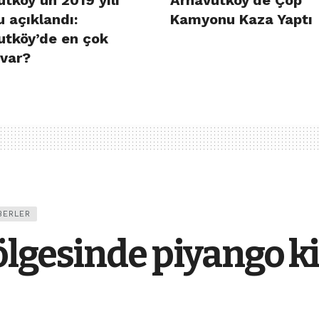
tköy’ün 2019 yılı
Arnavutköy’de Çöp
 açıklandı:
Kamyonu Kaza Yaptı
utköy’de en çok
 var?
BERLER
ölgesinde piyango 