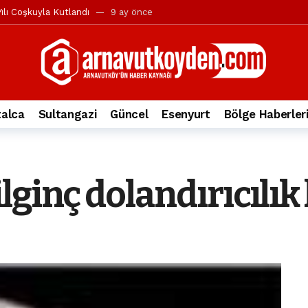
ılı Coşkuyla Kutlandı
9 ay önce
l’in iddialarına yanıt geldi
10 ay önce
yesi’ne ve Mustafa Candaroğlu’na yönelik suçlamalar
10 ay önce
a 344.868’e ulaştı
2 yıl önce
deki otomobil alev alev yandı.
2 yıl önce
alca
Sultangazi
Güncel
Esenyurt
Bölge Haberler
nleri protesto gösterisi düzenledi
2 yıl önce
t Bayramı kutlamaları coşkuyla gerçekleşti
2 yıl önce
irbirlerinin üzerine devrildi
2 yıl önce
lginç dolandırıcılık
ada, taksideki yolcu öldü
3 yıl önce
nı tepkisi
3 yıl önce