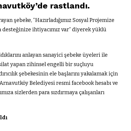
navutköy’de rastlandı.
rayan şebeke, “Hazırladığımız Sosyal Projemize
a desteğinize ihtiyacımız var” diyerek yüklü
ıklarını anlayan sanayici şebeke üyeleri ile
ilat yapan zihinsel engelli bir suçluyu
dırıcılık şebekesinin ele başlarını yakalamak için
 Arnavutköy Belediyesi resmi facebook hesabı ve
ımıza sizlerden para sızdırmaya çalışanları
ldı
VIDEO GALERI