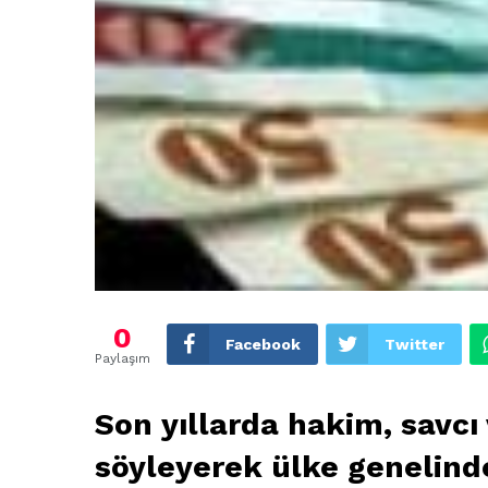
0
Facebook
Twitter
Paylaşım
Son yıllarda hakim, savcı 
söyleyerek ülke genelinde