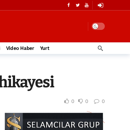
i
Video Haber
Yurt
 hikayesi
0
0
0