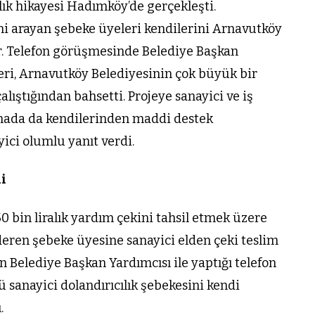
ün
Arnavutköy
ılık hikayesi Hadımköy’de gerçekleşti.
Taşoluk’ta seyir
i arayan şebeke üyeleri kendilerini Arnavutköy
halindeki
ar. Telefon görüşmesinde Belediye Başkan
ştı
otomobil alev
ri, Arnavutköy Belediyesinin çok büyük bir
alev yandı.
ıştığından bahsetti. Projeye sanayici ve iş
anada da kendilerinden maddi destek
ici olumlu yanıt verdi.
di
 bin liralık yardım çekini tahsil etmek üzere
deren şebeke üyesine sanayici elden çeki teslim
en Belediye Başkan Yardımcısı ile yaptığı telefon
anayici dolandırıcılık şebekesini kendi
.