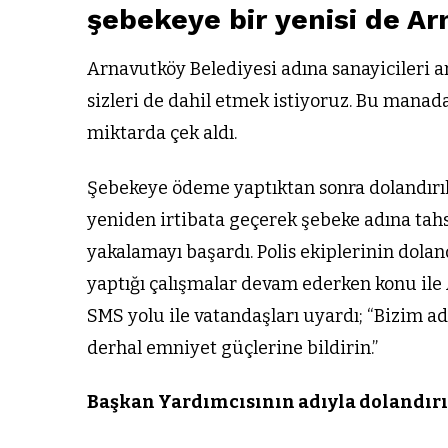
şebekeye bir yenisi de Ar
Arnavutköy Belediyesi adına sanayicileri a
sizleri de dahil etmek istiyoruz. Bu manad
miktarda çek aldı.
Şebekeye ödeme yaptıktan sonra dolandırıld
yeniden irtibata geçerek şebeke adına tahs
yakalamayı başardı. Polis ekiplerinin dolan
yaptığı çalışmalar devam ederken konu ile
SMS yolu ile vatandaşları uyardı; “Bizim ad
derhal emniyet güçlerine bildirin.”
Başkan Yardımcısının adıyla dolandırı
ARNAVUTKÖY