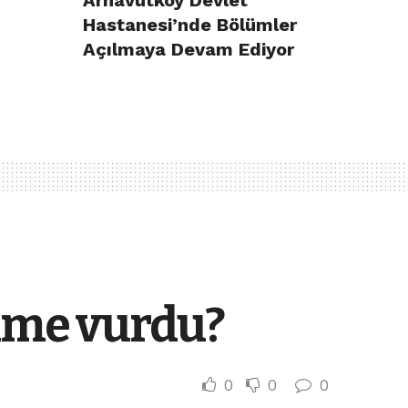
Arnavutköy Devlet
Hastanesi’nde Bölümler
Açılmaya Devam Ediyor
kime vurdu?
0
0
0