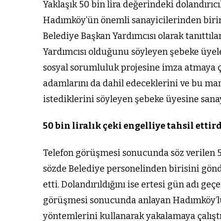
zel’den
Arnavutköy’
Yaklaşık 50 bin lira değerindeki dolandırıc
köy
nüfusu 2024
Hadımköy’ün önemli sanayicilerinden birin
si’ne ve
yılında
Belediye Başkan Yardımcısı olarak tanıttıl
a
344.868’e ula
Yardımcısı olduğunu söyleyen şebeke üyele
ğlu’na
sosyal sorumluluk projesine imza atmaya çal
adamlarını da dahil edeceklerini ve bu m
istediklerini söyleyen şebeke üyesine sanay
lar
50 bin liralık çeki engelliye tahsil ettir
Telefon görüşmesi sonucunda söz verilen 50
sözde Belediye personelinden birisini gön
etti. Dolandırıldığını ise ertesi gün adı geç
görüşmesi sonucunda anlayan Hadımköy’lü s
yöntemlerini kullanarak yakalamaya çalıştı