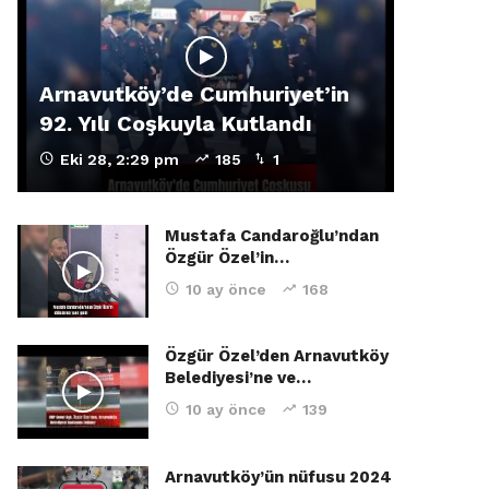
Arnavutköy’de Cumhuriyet’in
92. Yılı Coşkuyla Kutlandı
Eki 28, 2:29 pm
185
1
Mustafa Candaroğlu’ndan
Özgür Özel’in…
10 ay önce
168
Özgür Özel’den Arnavutköy
Belediyesi’ne ve…
10 ay önce
139
Arnavutköy’ün nüfusu 2024