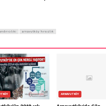
ndırıcılıki
arnavutköy hırsızlık
UTKÖY
ARNAVUTKÖY