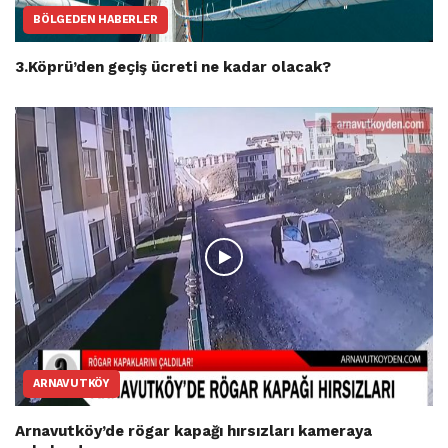
BÖLGEDEN HABERLER
3.Köprü’den geçiş ücreti ne kadar olacak?
ARNAVUTKÖY
Arnavutköy’de rögar kapağı hırsızları kameraya