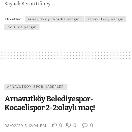
Kaynak:Kerim Güney
Etiketler:
arnavutköy fabrika yangını
arnavutköy yangın
bolluca yangın
ARNAVUTKÖY-SPOR HABERLERI
Arnavutköy Belediyespor-
Kocaelispor 2-2:olaylı maç!
0
0
0
03/02/2015 12:04 PM