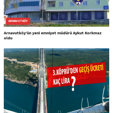
ARNAVUTKÖY
Arnavutköy’ün yeni emniyet müdürü Aykut Korkmaz
oldu