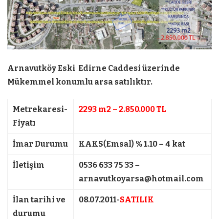
Arnavutköy Eski Edirne Caddesi üzerinde
Mükemmel konumlu arsa satılıktır.
Metrekaresi-
2293 m2 – 2.850.000 TL
Fiyatı
İmar Durumu
KAKS(Emsal) % 1.10 – 4 kat
İletişim
0536 633 75 33 –
arnavutkoyarsa@hotmail.com
İlan tarihi ve
08.07.2011-
SATILIK
durumu