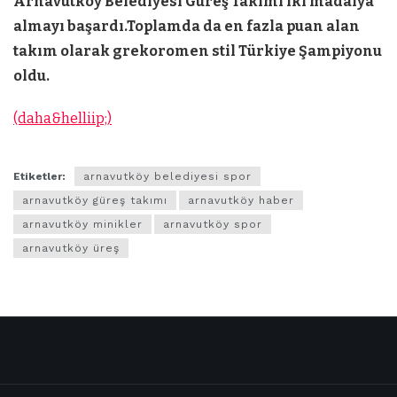
Arnavutköy Belediyesi Güreş Takımı
iki madalya
almayı başardı.Toplamda da en fazla puan alan
takım olarak grekoromen stil Türkiye Şampiyonu
oldu.
(daha&helliip;)
Etiketler:
arnavutköy belediyesi spor
arnavutköy güreş takımı
arnavutköy haber
arnavutköy minikler
arnavutköy spor
arnavutköy üreş