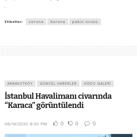
.
Etiketler:
corona
korona
pekin virüsü
ARNAVUTKÖY
GÜNCEL HABERLER
VIDEO GALERI
İstanbul Havalimanı civarında
“Karaca” görüntülendi
0
0
0
06/14/2020 9:30 PM