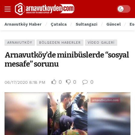
Arnavutköy Haber
Çatalca
Sultangazi
Güncel
Es
ARNAVUTKÖY
BÖLGEDEN HABERLER
VIDEO GALERI
Arnavutköy’de minibüslerde “sosyal
mesafe” sorunu
0
0
0
06/17/2020 8:18 PM