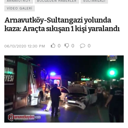
ARNAVUTKÖY
BÖLGEDEN HABERLER
SULTANGAZI
VIDEO GALERI
Arnavutköy-Sultangazi yolunda
kaza: Araçta sıkışan 1 kişi yaralandı
0
0
0
06/13/2020 12:30 PM