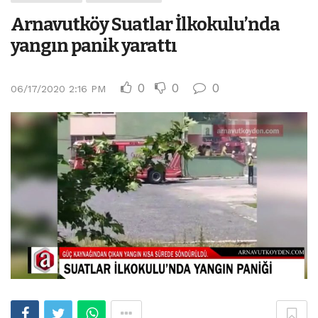
Arnavutköy Suatlar İlkokulu’nda
yangın panik yarattı
0
0
0
06/17/2020 2:16 PM