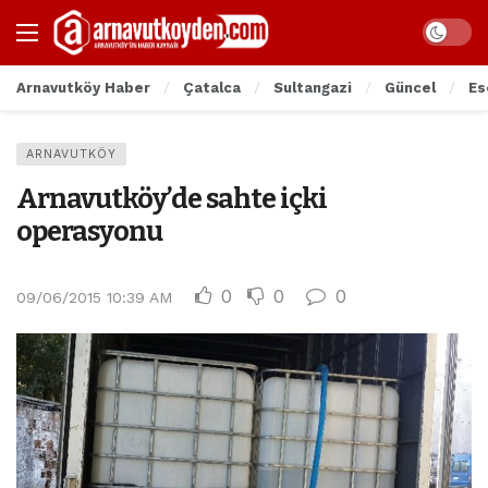
Arnavutköy Haber
Çatalca
Sultangazi
Güncel
Es
ARNAVUTKÖY
Arnavutköy’de sahte içki
operasyonu
0
0
0
09/06/2015 10:39 AM