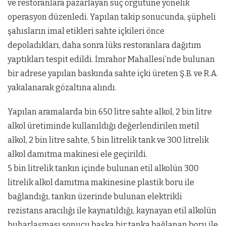
ve restoranlara pazarlayan suç örgütüne yönelik
operasyon düzenledi. Yapılan takip sonucunda, şüpheli
şahısların imal etikleri sahte içkileri önce
depoladıkları, daha sonra lüks restoranlara dağıtım
yaptıkları tespit edildi. İmrahor Mahallesi’nde bulunan
bir adrese yapılan baskında sahte içki üreten Ş.B. ve R.A.
yakalanarak gözaltına alındı.
Yapılan aramalarda bin 650 litre sahte alkol, 2 bin litre
alkol üretiminde kullanıldığı değerlendirilen metil
alkol, 2 bin litre sahte, 5 bin litrelik tank ve 300 litrelik
alkol damıtma makinesi ele geçirildi.
5 bin litrelik tankın içinde bulunan etil alkolün 300
litrelik alkol damıtma makinesine plastik boru ile
bağlandığı, tankın üzerinde bulunan elektrikli
rezistans aracılığı ile kaynatıldığı, kaynayan etil alkolün
buharlaşması sonucu başka bir tanka bağlanan boru ile