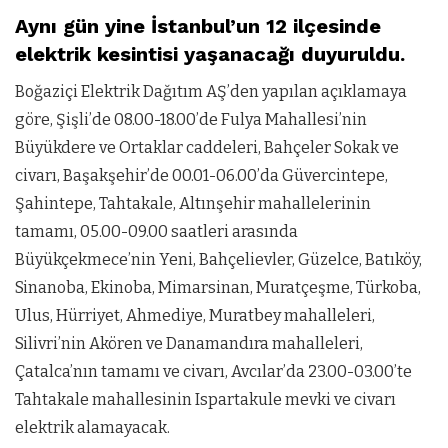
Aynı gün yine İstanbul’un 12 ilçesinde
elektrik kesintisi yaşanacağı duyuruldu.
Boğaziçi Elektrik Dağıtım AŞ’den yapılan açıklamaya
göre, Şişli’de 08.00-18.00’de Fulya Mahallesi’nin
Büyükdere ve Ortaklar caddeleri, Bahçeler Sokak ve
civarı, Başakşehir’de 00.01-06.00’da Güvercintepe,
Şahintepe, Tahtakale, Altınşehir mahallelerinin
tamamı, 05.00-09.00 saatleri arasında
Büyükçekmece’nin Yeni, Bahçelievler, Güzelce, Batıköy,
Sinanoba, Ekinoba, Mimarsinan, Muratçeşme, Türkoba,
Ulus, Hürriyet, Ahmediye, Muratbey mahalleleri,
Silivri’nin Akören ve Danamandıra mahalleleri,
Çatalca’nın tamamı ve civarı, Avcılar’da 23.00-03.00’te
Tahtakale mahallesinin Ispartakule mevki ve civarı
elektrik alamayacak.