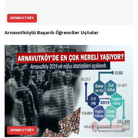
ARNAVUTKÖY
Arnavutköylü Başarılı Öğrenciler Uçtular
ARNAVUTKÖY