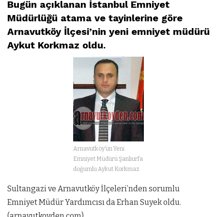
Bugün açıklanan İstanbul Emniyet
Müdürlüğü atama ve tayinlerine göre
Arnavutköy İlçesi’nin yeni emniyet müdürü
Aykut Korkmaz oldu.
Arnavutköy’ün Yeni
Emniyet Müdürü Şanlıurfa
doğumlu Aykut Korkmaz
Sultangazi ve Arnavutköy İlçeleri’nden sorumlu
Emniyet Müdür Yardımcısı da Erhan Suyek oldu.
(arnavutkoyden.com)