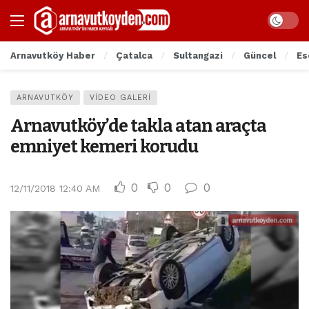
Arnavutköy Haber
Çatalca
Sultangazi
Güncel
Es
ARNAVUTKÖY
VIDEO GALERI
Arnavutköy’de takla atan araçta
emniyet kemeri korudu
0
0
0
12/11/2018 12:40 AM