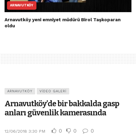
ARNAVUTKÖY
Arnavutköy yeni emniyet müdürü Birol Taşkoparan
oldu
ARNAVUTKÖY
VIDEO GALERI
Arnavutköy’de bir bakkalda gasp
anları güvenlik kamerasında
0
0
0
12/06/2018 3:30 PM