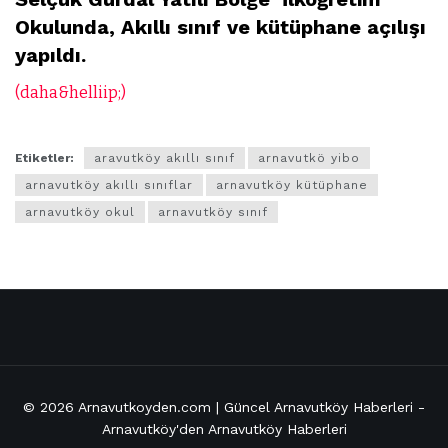
Okulunda, Akıllı sınıf ve kütüphane açılışı
yapıldı.
(daha&helliip;)
Etiketler:
aravutköy akıllı sınıf
arnavutkö yibo
arnavutköy akıllı sınıflar
arnavutköy kütüphane
arnavutköy okul
arnavutköy sınıf
© 2026
Arnavutkoyden.com | Güncel Arnavutköy Haberleri
-
Arnavutköy'den Arnavutköy Haberleri