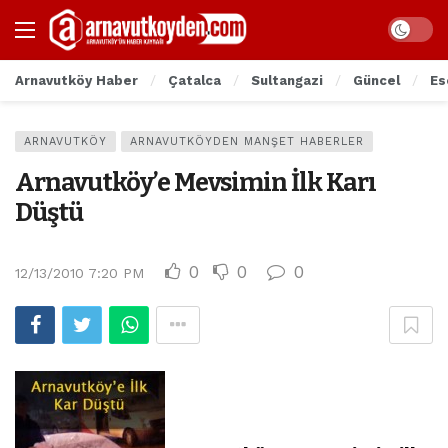
Arnavutköy Haber
Çatalca
Sultangazi
Güncel
Es
ARNAVUTKÖY
ARNAVUTKÖYDEN MANŞET HABERLER
Arnavutköy’e Mevsimin İlk Karı
Düştü
0
0
0
12/13/2010 7:20 PM