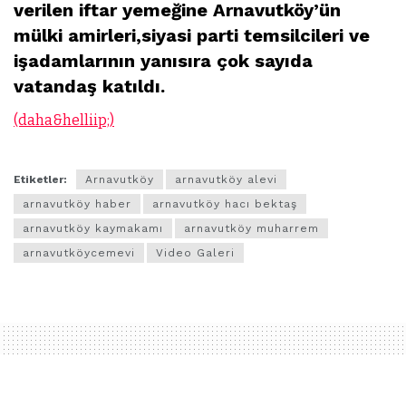
verilen iftar yemeğine Arnavutköy’ün
mülki amirleri,siyasi parti temsilcileri ve
işadamlarının yanısıra çok sayıda
vatandaş katıldı.
(daha&helliip;)
Etiketler:
Arnavutköy
arnavutköy alevi
arnavutköy haber
arnavutköy hacı bektaş
arnavutköy kaymakamı
arnavutköy muharrem
arnavutköycemevi
Video Galeri