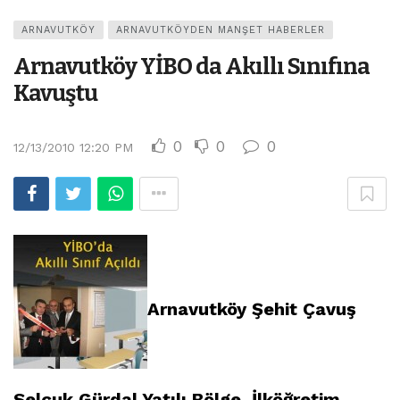
ARNAVUTKÖY
ARNAVUTKÖYDEN MANŞET HABERLER
Arnavutköy YİBO da Akıllı Sınıfına
Kavuştu
0
0
0
12/13/2010 12:20 PM
Arnavutköy
Şehit Çavuş
Selçuk Gürdal Yatılı Bölge İlköğretim