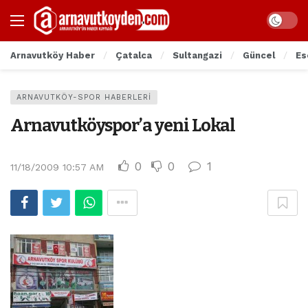
Arnavutköy Haber
Çatalca
Sultangazi
Güncel
Es
ARNAVUTKÖY-SPOR HABERLERI
Arnavutköyspor’a yeni Lokal
0
0
1
11/18/2009 10:57 AM