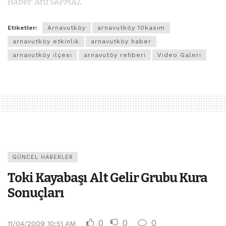
Haber: Arif SAPMAZ
Etiketler:
Arnavutköy
arnavutköy 10kasım
arnavutköy etkinlik
arnavutköy haber
arnavutköy ilçesi
arnavutöy rehberi
Video Galeri
GÜNCEL HABERLER
Toki Kayabaşı Alt Gelir Grubu Kura
Sonuçları
0
0
0
11/04/2009 10:51 AM