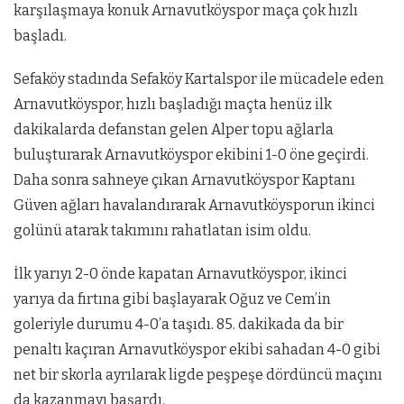
karşılaşmaya konuk Arnavutköyspor maça çok hızlı
başladı.
Sefaköy stadında Sefaköy Kartalspor ile mücadele eden
Arnavutköyspor, hızlı başladığı maçta henüz ilk
dakikalarda defanstan gelen Alper topu ağlarla
buluşturarak Arnavutköyspor ekibini 1-0 öne geçirdi.
Daha sonra sahneye çıkan Arnavutköyspor Kaptanı
Güven ağları havalandırarak Arnavutköysporun ikinci
golünü atarak takımını rahatlatan isim oldu.
İlk yarıyı 2-0 önde kapatan Arnavutköyspor, ikinci
yarıya da fırtına gibi başlayarak Oğuz ve Cem’in
goleriyle durumu 4-0’a taşıdı. 85. dakikada da bir
penaltı kaçıran Arnavutköyspor ekibi sahadan 4-0 gibi
net bir skorla ayrılarak ligde peşpeşe dördüncü maçını
da kazanmayı başardı.