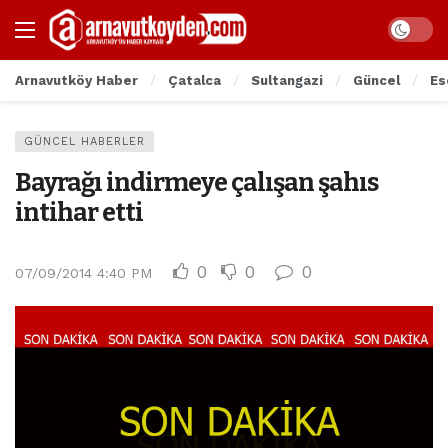
Arnavutköy Haber
Çatalca
Sultangazi
Güncel
Es
GÜNCEL HABERLER
Bayrağı indirmeye çalışan şahıs
intihar etti
0
0
0
07/09/2014 4:40 PM