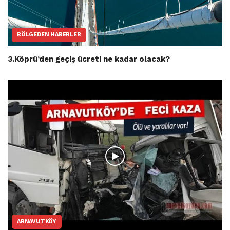
BÖLGEDEN HABERLER
3.Köprü’den geçiş ücreti ne kadar olacak?
ARNAVUTKÖY