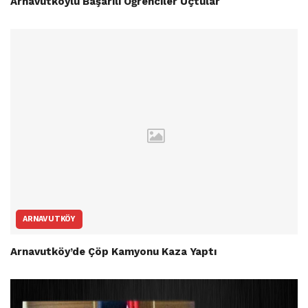
Arnavutköylü Başarılı Öğrenciler Uçtular
ARNAVUTKÖY
Arnavutköy’de Çöp Kamyonu Kaza Yaptı