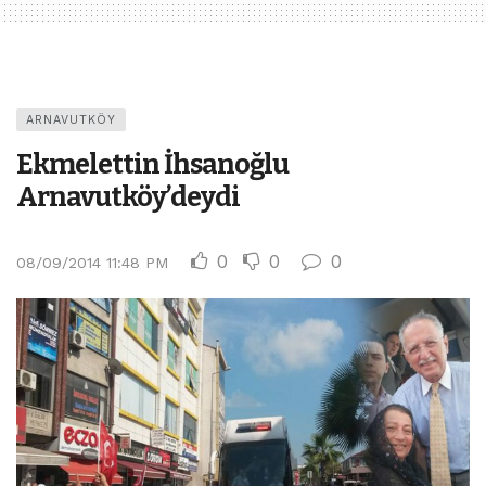
ARNAVUTKÖY
Ekmelettin İhsanoğlu
Arnavutköy’deydi
0
0
0
08/09/2014 11:48 PM