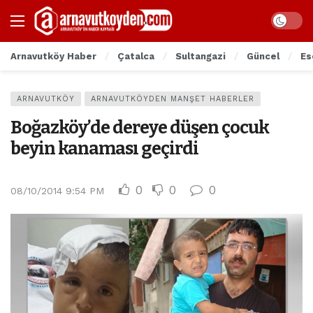
Arnavutköy Haber
Çatalca
Sultangazi
Güncel
Es
ARNAVUTKÖY
ARNAVUTKÖYDEN MANŞET HABERLER
Boğazköy’de dereye düşen çocuk
beyin kanaması geçirdi
0
0
0
08/10/2014 9:54 PM