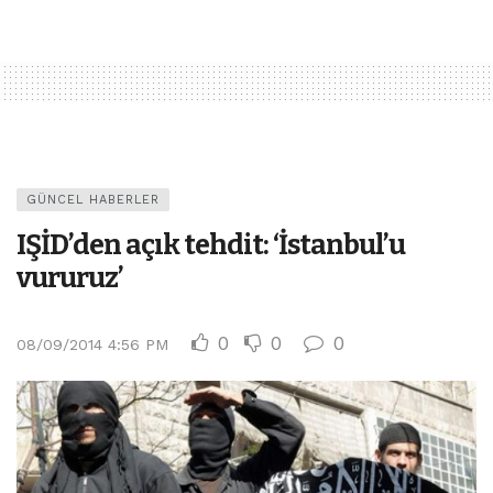
GÜNCEL HABERLER
IŞİD’den açık tehdit: ‘İstanbul’u
vururuz’
0
0
0
08/09/2014 4:56 PM