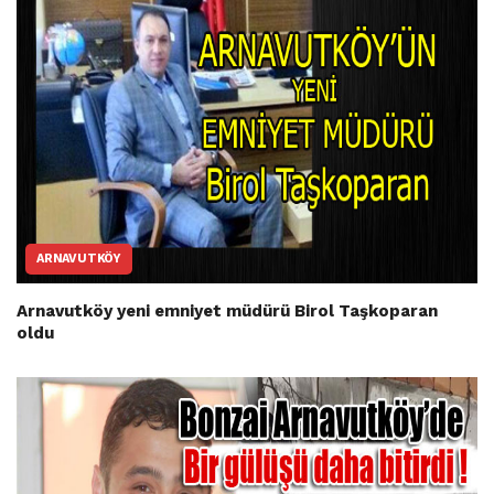
ARNAVUTKÖY
Arnavutköy yeni emniyet müdürü Birol Taşkoparan
oldu