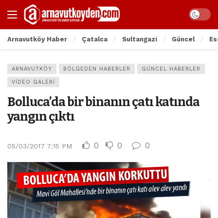
Arnavutköy Haber
Çatalca
Sultangazi
Güncel
Es
ARNAVUTKÖY
BÖLGEDEN HABERLER
GÜNCEL HABERLER
VIDEO GALERI
Bolluca’da bir binanın çatı katında
yangın çıktı
0
0
0
05/03/2017 7:15 PM