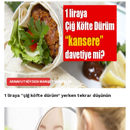
ARNAVUTKÖYDEN MANŞET HABERLER
1 liraya “çiğ köfte dürüm” yerken tekrar düşünün