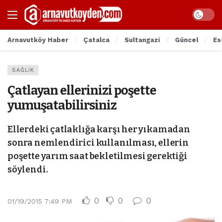
Arnavutköy Haber
Çatalca
Sultangazi
Güncel
Es
SAĞLIK
Çatlayan ellerinizi poşette
yumuşatabilirsiniz
Ellerdeki çatlaklığa karşı her yıkamadan
sonra nemlendirici kullanılması, ellerin
poşette yarım saat bekletilmesi gerektiği
söylendi.
0
0
0
01/19/2015 7:49 PM