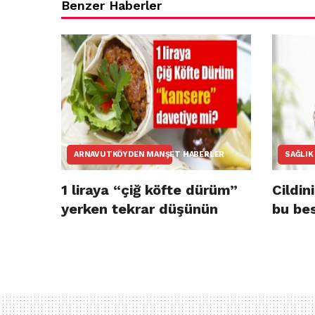
Benzer Haberler
ARNAVUTKÖYDEN MANŞET HABERLER
SAĞLIK
1 liraya “çiğ köfte dürüm”
Cildin
yerken tekrar düşünün
bu bes