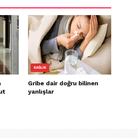
SAĞLIK
n
Gribe dair doğru bilinen
ut
yanlışlar