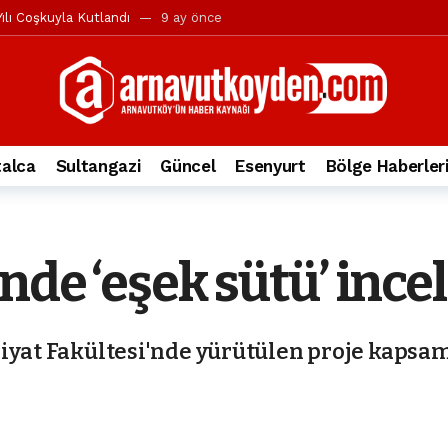
ılı Coşkuyla Kutlandı
9 ay önce
l’in iddialarına yanıt geldi
10 ay önce
yesi’ne ve Mustafa Candaroğlu’na yönelik suçlamalar
10 ay önce
a 344.868’e ulaştı
1 yıl önce
deki otomobil alev alev yandı.
2 yıl önce
alca
Sultangazi
Güncel
Esenyurt
Bölge Haberler
nleri protesto gösterisi düzenledi
2 yıl önce
t Bayramı kutlamaları coşkuyla gerçekleşti
2 yıl önce
irbirlerinin üzerine devrildi
2 yıl önce
nde ‘eşek sütü’ ince
ada, taksideki yolcu öldü
3 yıl önce
nı tepkisi
3 yıl önce
biyat Fakültesi'nde yürütülen proje kapsa