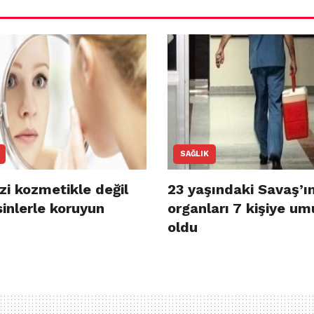
SAĞLIK
izi kozmetikle değil
23 yaşındaki Savaş’ı
inlerle koruyun
organları 7 kişiye um
oldu