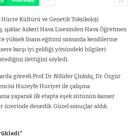
 Hücre Kültürü ve Genetik Toksikoloji
vaş, ışıklar Askeri Hava Lisesinden Hava Öğretmen
ce yüksek lisans eğitimi sırasında kendilerine
ere karşı iyi geldiği yönündeki bilgileri
ediğini ilettiğini söyledi.
da görevli Prof. Dr. Nilüfer Çinkılıç, Dr. Özgür
rencisi Huzeyfe Huriyet ile çalışma
anlama yaparak ilk etapta eşek sütünün kanser
er üzerinde denedik. Güzel sonuçlar aldık.
rükledi”