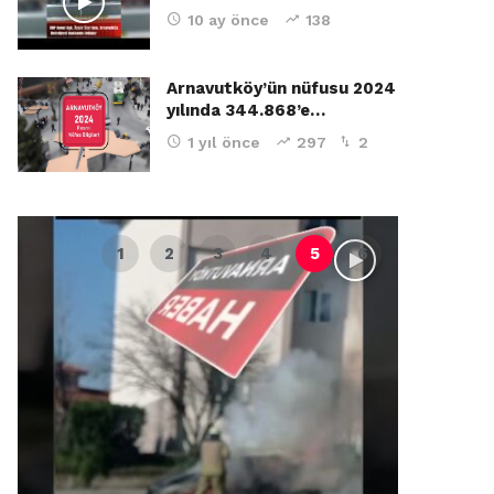
10 ay önce
138
Arnavutköy’ün nüfusu 2024
yılında 344.868’e…
1 yıl önce
297
2