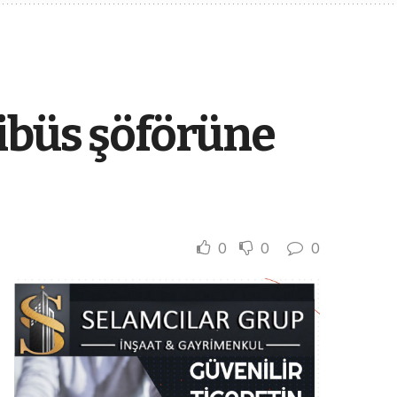
nibüs şöförüne
0
0
0