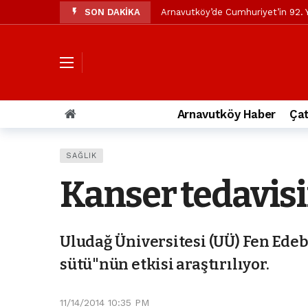
SON DAKİKA
Arnavutköy’de Cumhuriyet’in 92. Y
Mustafa Candaroğlu’ndan Özgür Öze
Özgür Özel’den Arnavutköy Beledi
Arnavutköy’ün nüfusu 2024 yılınd
Arnavutköy Taşoluk’ta seyir halin
Arnavutköy Haber
Çat
Arnavutköy İmrahor Mahallesi saki
Arnavutköy’de 29 Ekim Cumhuriye
SAĞLIK
Toprak kaydı: 3 hafriyat kamyonu b
Kanser tedavisi
İstanbul Havalimanı yolundaki kaz
Arnavutkoy Belediyesi’ne su baskı
Uludağ Üniversitesi (UÜ) Fen Ede
sütü"nün etkisi araştırılıyor.
11/14/2014 10:35 PM