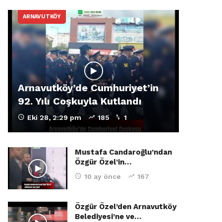
ARNAVUTKÖY
Arnavutköy’de Cumhuriyet’in
92. Yılı Coşkuyla Kutlandı
Eki 28, 2:29 pm
185
1
Mustafa Candaroğlu’ndan
Özgür Özel’in…
10 ay önce
167
Özgür Özel’den Arnavutköy
Belediyesi’ne ve…