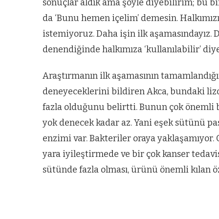
sonuçlar aldık ama şöyle diyebilirim; bu b
da ‘Bunu hemen içelim’ demesin. Halkımız
ARNAVUTKÖY
istemiyoruz. Daha işin ilk aşamasındayız. 
zel’den
Arnavutköy’
denendiğinde halkımıza ‘kullanılabilir’ diyeb
köy
nüfusu 2024
si’ne ve
yılında
Araştırmanın ilk aşamasının tamamlandığı
deneyeceklerini bildiren Akca, bundaki l
a
344.868’e ula
fazla olduğunu belirtti. Bunun çok önemli 
ğlu’na
yok denecek kadar az. Yani eşek sütünü pa
enzimi var. Bakteriler oraya yaklaşamıyor. O
lar
yara iyileştirmede ve bir çok kanser tedav
sütünde fazla olması, ürünü önemli kılan 