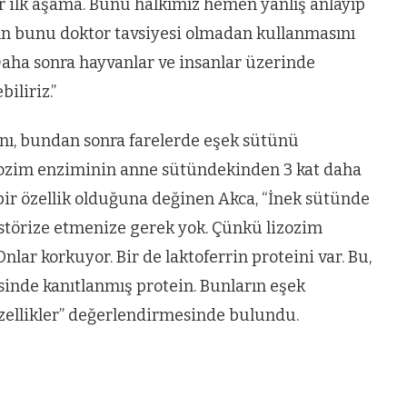
ir ilk aşama. Bunu halkımız hemen yanlış anlayıp
ın bunu doktor tavsiyesi olmadan kullanmasını
VIDEO GALERI
Daha sonra hayvanlar ve insanlar üzerinde
ün
Arnavutköy
iliriz.”
Taşoluk’ta seyir
halindeki
nı, bundan sonra farelerde eşek sütünü
izozim enziminin anne sütündekinden 3 kat daha
ştı
otomobil alev
bir özellik olduğuna değinen Akca, “İnek sütünde
alev yandı.
störize etmenize gerek yok. Çünkü lizozim
nlar korkuyor. Bir de laktoferrin proteini var. Bu,
isinde kanıtlanmış protein. Bunların eşek
özellikler” değerlendirmesinde bulundu.