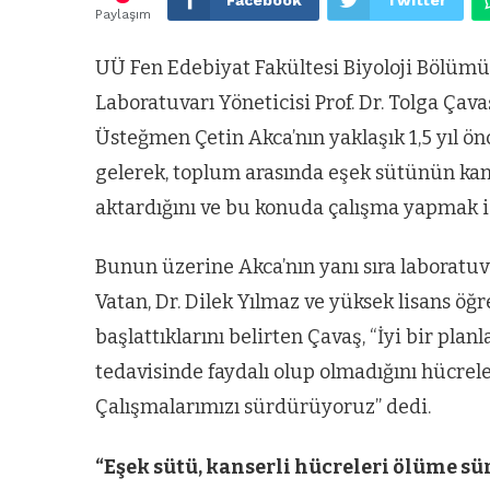
Paylaşım
UÜ Fen Edebiyat Fakültesi Biyoloji Bölümü
Laboratuvarı Yöneticisi Prof. Dr. Tolga Ça
Üsteğmen Çetin Akca’nın yaklaşık 1,5 yıl ön
gelerek, toplum arasında eşek sütünün kans
aktardığını ve bu konuda çalışma yapmak ist
Bunun üzerine Akca’nın yanı sıra laboratuvar
Vatan, Dr. Dilek Yılmaz ve yüksek lisans öğ
başlattıklarını belirten Çavaş, “İyi bir pl
tedavisinde faydalı olup olmadığını hücrel
Çalışmalarımızı sürdürüyoruz” dedi.
“Eşek sütü, kanserli hücreleri ölüme sü