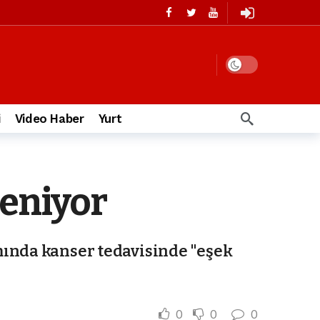
i
Video Haber
Yurt
leniyor
mında kanser tedavisinde "eşek
0
0
0