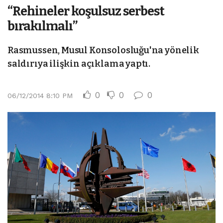
“Rehineler koşulsuz serbest
bırakılmalı”
Rasmussen, Musul Konsolosluğu'na yönelik
saldırıya ilişkin açıklama yaptı.
0
0
0
06/12/2014 8:10 PM