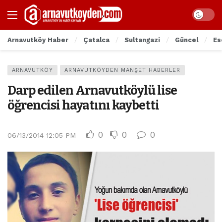
Arnavutköy Haber
Çatalca
Sultangazi
Güncel
Es
ARNAVUTKÖY
ARNAVUTKÖYDEN MANŞET HABERLER
Darp edilen Arnavutköylü lise
öğrencisi hayatını kaybetti
0
0
0
06/13/2014 12:05 PM