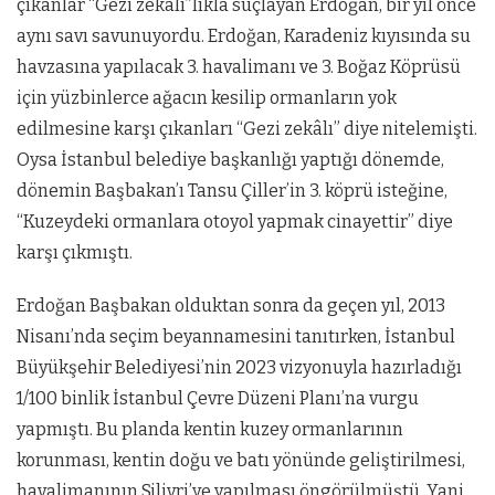
çıkanlar “Gezi zekâlı”lıkla suçlayan Erdoğan, bir yıl önce
aynı savı savunuyordu. Erdoğan, Karadeniz kıyısında su
havzasına yapılacak 3. havalimanı ve 3. Boğaz Köprüsü
için yüzbinlerce ağacın kesilip ormanların yok
edilmesine karşı çıkanları “Gezi zekâlı” diye nitelemişti.
Oysa İstanbul belediye başkanlığı yaptığı dönemde,
dönemin Başbakan’ı Tansu Çiller’in 3. köprü isteğine,
“Kuzeydeki ormanlara otoyol yapmak cinayettir” diye
karşı çıkmıştı.
Erdoğan Başbakan olduktan sonra da geçen yıl, 2013
Nisanı’nda seçim beyannamesini tanıtırken, İstanbul
Büyükşehir Belediyesi’nin 2023 vizyonuyla hazırladığı
1/100 binlik İstanbul Çevre Düzeni Planı’na vurgu
yapmıştı. Bu planda kentin kuzey ormanlarının
korunması, kentin doğu ve batı yönünde geliştirilmesi,
havalimanının Silivri’ye yapılması öngörülmüştü. Yani