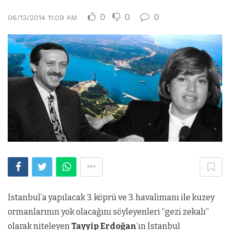
0
0
0
06/13/2014 11:09 AM
İstanbul’a yapılacak 3. köprü ve 3. havalimanı ile kuzey
ormanlarının yok olacağını söyleyenleri “gezi zekalı”
olarak niteleyen
Tayyip Erdoğan
’ın İstanbul