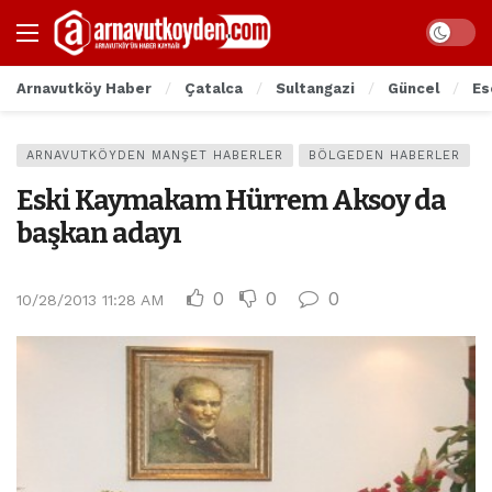
Arnavutköy Haber
Çatalca
Sultangazi
Güncel
Es
ARNAVUTKÖYDEN MANŞET HABERLER
BÖLGEDEN HABERLER
Eski Kaymakam Hürrem Aksoy da
başkan adayı
0
0
0
10/28/2013 11:28 AM