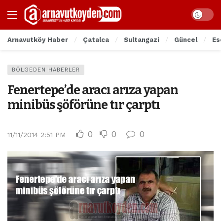
Arnavutköy Haber
Çatalca
Sultangazi
Güncel
Es
BÖLGEDEN HABERLER
Fenertepe’de aracı arıza yapan
minibüs şöförüne tır çarptı
0
0
0
11/11/2014 2:51 PM