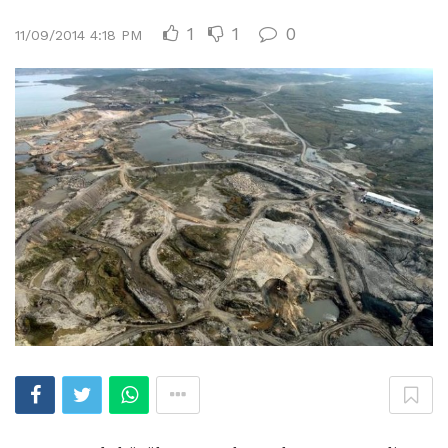
1
1
0
11/09/2014 4:18 PM