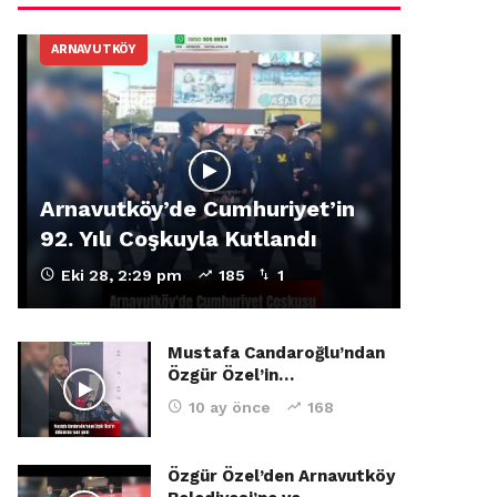
ARNAVUTKÖY
Arnavutköy’de Cumhuriyet’in
92. Yılı Coşkuyla Kutlandı
Eki 28, 2:29 pm
185
1
Mustafa Candaroğlu’ndan
Özgür Özel’in…
10 ay önce
168
Özgür Özel’den Arnavutköy