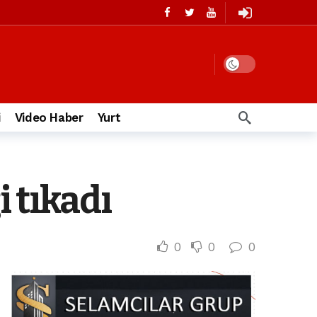
i
Video Haber
Yurt
 tıkadı
0
0
0