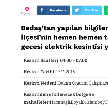
0
Facebook
Twitter
Paylaşım
Bedaş’tan yapılan bilgil
İlçesi’nin hemen hemen 
gecesi elektrik kesintisi
Kesinti Saatleri:
04:00 – 07:00
Kesinti Tarihi:
15.11.2015
Kesinti Nedeni:
Bakım Onarım Çalışması
Kesintiden etkilenecek bölge ve
mahalleler:
Hacımaşlı,Boyalık,İslambey,F