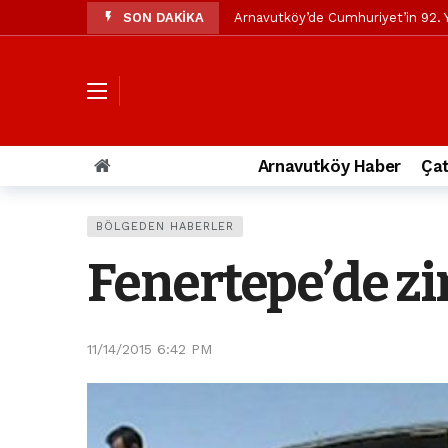
SON DAKİKA
Arnavutköy’de Cumhuriyet’in 92. Y
Mustafa Candaroğlu’ndan Özgür Öze
Özgür Özel’den Arnavutköy Beledi
Arnavutköy’ün nüfusu 2024 yılınd
Arnavutköy Taşoluk’ta seyir halin
Arnavutköy Haber
Çat
Arnavutköy İmrahor Mahallesi saki
Arnavutköy’de 29 Ekim Cumhuriye
BÖLGEDEN HABERLER
Toprak kaydı: 3 hafriyat kamyonu b
Fenertepe’de zin
İstanbul Havalimanı yolundaki kaz
Arnavutkoy Belediyesi’ne su baskı
11/14/2015 6:42 PM