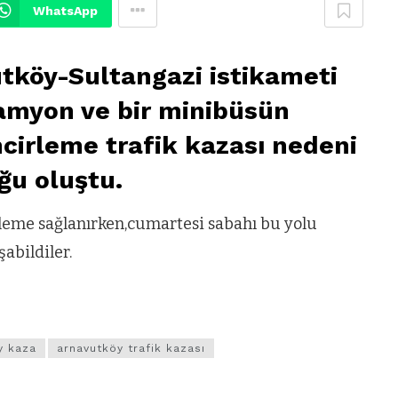
WhatsApp
tköy-Sultangazi istikameti
kamyon ve bir minibüsün
ncirleme trafik kazası nedeni
ğu oluştu.
erleme sağlanırken,cumartesi sabahı bu yolu
abildiler.
y kaza
arnavutköy trafik kazası