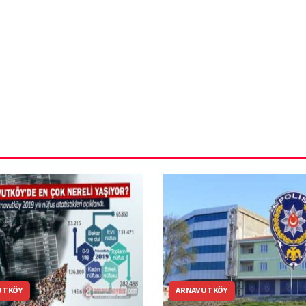
ün
Arnavutköy
Taşoluk’ta seyir
halindeki
ştı
otomobil alev
alev yandı.
UTKÖY
ARNAVUTKÖY