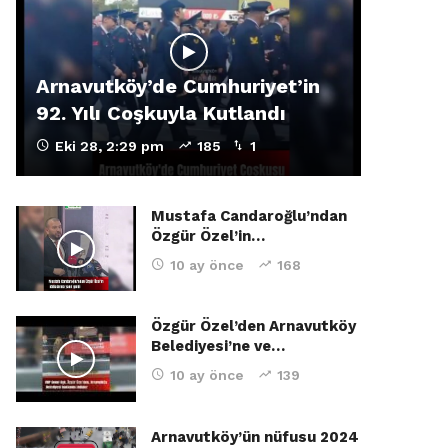
Arnavutköy’de Cumhuriyet’in
92. Yılı Coşkuyla Kutlandı
Eki 28, 2:29 pm
185
1
Mustafa Candaroğlu’ndan
Özgür Özel’in…
10 ay önce
168
Özgür Özel’den Arnavutköy
Belediyesi’ne ve…
10 ay önce
139
Arnavutköy’ün nüfusu 2024