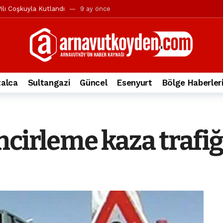
ılı Coşkuyla Kutlandı
9 ay önce
l’in iddialarına yanıt geldi
10 ay önce
yesi’ne ve Mustafa Candaroğlu’na yönelik suçlamalar
10 ay önce
a 344.868’e ulaştı
2 yıl önce
deki otomobil alev alev yandı.
2 yıl önce
alca
Sultangazi
Güncel
Esenyurt
Bölge Haberler
nleri protesto gösterisi düzenledi
2 yıl önce
t Bayramı kutlamaları coşkuyla gerçekleşti
2 yıl önce
irbirlerinin üzerine devrildi
2 yıl önce
cirleme kaza trafiği
ada, taksideki yolcu öldü
3 yıl önce
nı tepkisi
3 yıl önce