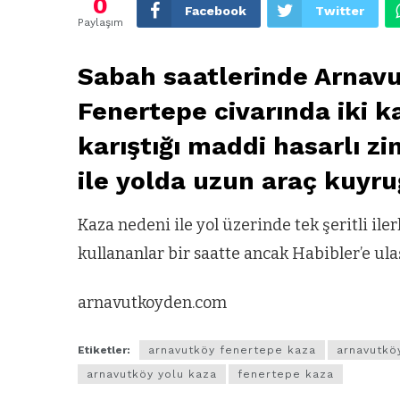
0
Facebook
Twitter
Paylaşım
Sabah saatlerinde Arnavu
Fenertepe civarında iki 
karıştığı maddi hasarlı zi
ile yolda uzun araç kuyru
Kaza nedeni ile yol üzerinde tek şeritli il
kullananlar bir saatte ancak Habibler’e ulaş
arnavutkoyden.com
Etiketler:
arnavutköy fenertepe kaza
arnavutkö
arnavutköy yolu kaza
fenertepe kaza