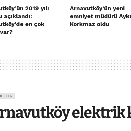
tköy’ün 2019 yılı
Arnavutköy’ün yeni
 açıklandı:
emniyet müdürü Ayk
utköy’de en çok
Korkmaz oldu
 var?
BERLER
rnavutköy elektrik k