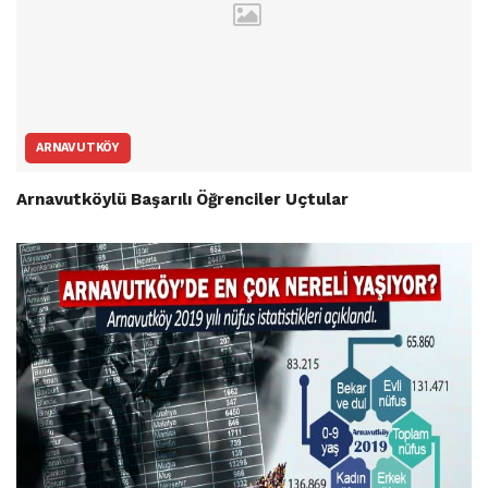
ARNAVUTKÖY
Arnavutköylü Başarılı Öğrenciler Uçtular