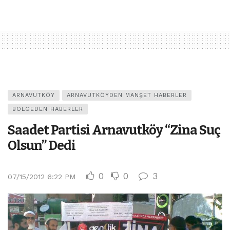
ARNAVUTKÖY
ARNAVUTKÖYDEN MANŞET HABERLER
BÖLGEDEN HABERLER
Saadet Partisi Arnavutköy “Zina Suç
Olsun” Dedi
0
0
3
07/15/2012 6:22 PM