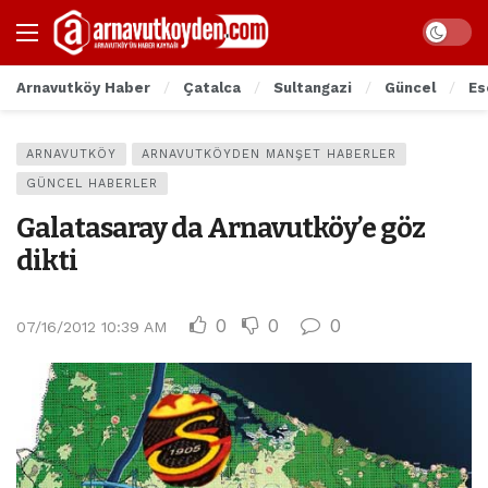
Arnavutköy Haber
Çatalca
Sultangazi
Güncel
Es
ARNAVUTKÖY
ARNAVUTKÖYDEN MANŞET HABERLER
GÜNCEL HABERLER
Galatasaray da Arnavutköy’e göz
dikti
0
0
0
07/16/2012 10:39 AM