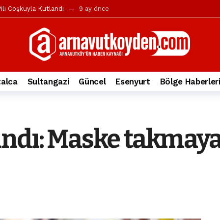
ılı Coşkuyla Kutlandı
9 ay önce
l’in iddialarına yanıt geldi
10 ay önce
yesi’ne ve Mustafa Candaroğlu’na yönelik suçlamalar
10 ay önce
a 344.868’e ulaştı
1 yıl önce
deki otomobil alev alev yandı.
2 yıl önce
alca
Sultangazi
Güncel
Esenyurt
Bölge Haberler
nleri protesto gösterisi düzenledi
2 yıl önce
t Bayramı kutlamaları coşkuyla gerçekleşti
2 yıl önce
irbirlerinin üzerine devrildi
2 yıl önce
ndı: Maske takmaya
ada, taksideki yolcu öldü
3 yıl önce
nı tepkisi
3 yıl önce