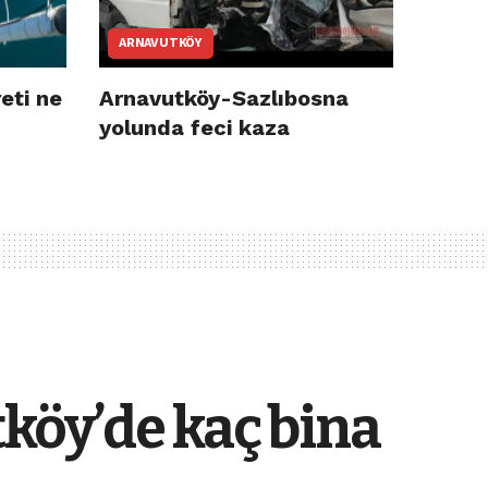
ARNAVUTKÖY
eti ne
Arnavutköy-Sazlıbosna
yolunda feci kaza
köy’de kaç bina