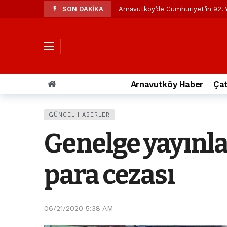
SON DAKİKA
Arnavutköy’de Cumhuriyet’in 92. Y
Mustafa Candaroğlu’ndan Özgür Öze
Özgür Özel’den Arnavutköy Beledi
Arnavutköy’ün nüfusu 2024 yılınd
Arnavutköy Taşoluk’ta seyir halin
Arnavutköy Haber
Çat
Arnavutköy İmrahor Mahallesi saki
Arnavutköy’de 29 Ekim Cumhuriye
GÜNCEL HABERLER
Toprak kaydı: 3 hafriyat kamyonu b
Genelge yayınla
İstanbul Havalimanı yolundaki kaz
Arnavutkoy Belediyesi’ne su baskı
para cezası
06/21/2020 5:38 AM