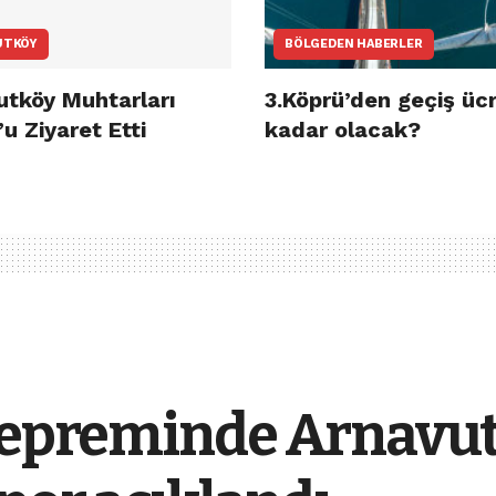
UTKÖY
BÖLGEDEN HABERLER
utköy Muhtarları
3.Köprü’den geçiş ücr
u Ziyaret Etti
kadar olacak?
 depreminde Arnavut