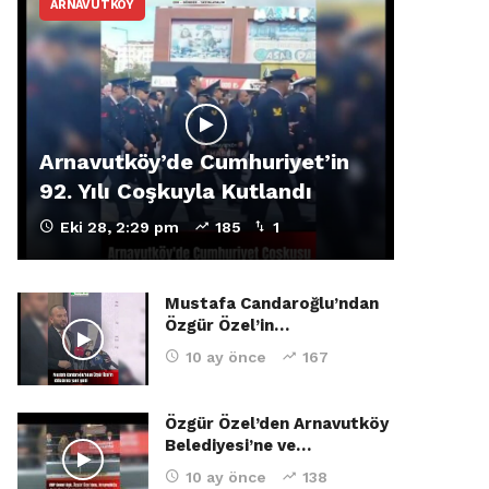
ARNAVUTKÖY
Arnavutköy’de Cumhuriyet’in
92. Yılı Coşkuyla Kutlandı
Eki 28, 2:29 pm
185
1
Mustafa Candaroğlu’ndan
Özgür Özel’in…
10 ay önce
167
Özgür Özel’den Arnavutköy
Belediyesi’ne ve…
10 ay önce
138