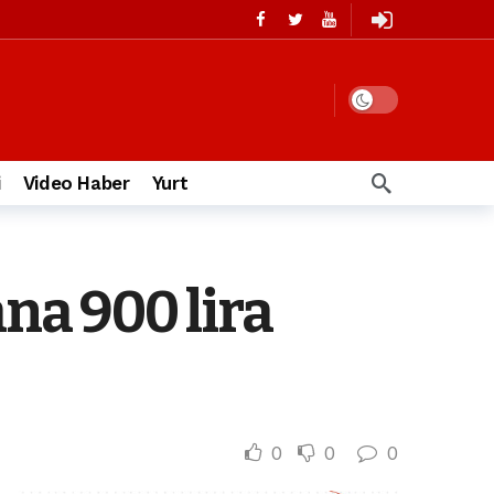
i
Video Haber
Yurt
na 900 lira
0
0
0