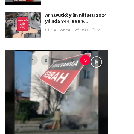
Arnavutköy’ün nüfusu 2024
yılında 344.868’e…
1 yıl önce
297
2