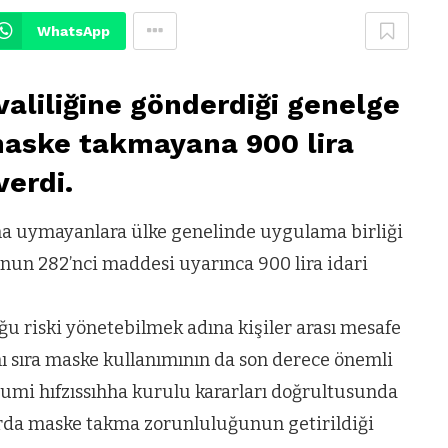
WhatsApp
l valiliğine gönderdiği genelge
a maske takmayana 900 lira
verdi.
na uymayanlara ülke genelinde uygulama birliği
un 282’nci maddesi uyarınca 900 lira idari
uğu riski yönetebilmek adına kişiler arası mesafe
nı sıra maske kullanımının da son derece önemli
umumi hıfzıssıhha kurulu kararları doğrultusunda
nlarda maske takma zorunluluğunun getirildiği