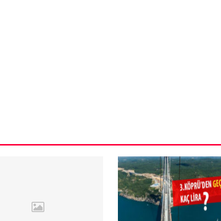
VIDEO GALERI
ün
Arnavutköy
Taşoluk’ta seyir
halindeki
ştı
otomobil alev
alev yandı.