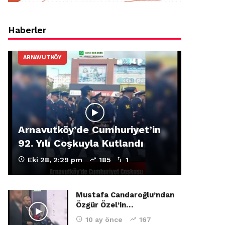
Haberler
ARNAVUTKÖY
Arnavutköy’de Cumhuriyet’in
92. Yılı Coşkuyla Kutlandı
Eki 28, 2:29 pm
185
1
Mustafa Candaroğlu’ndan
Özgür Özel’in…
10 ay önce
167