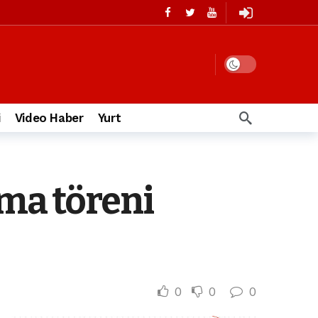
i
Video Haber
Yurt
ma töreni
0
0
0