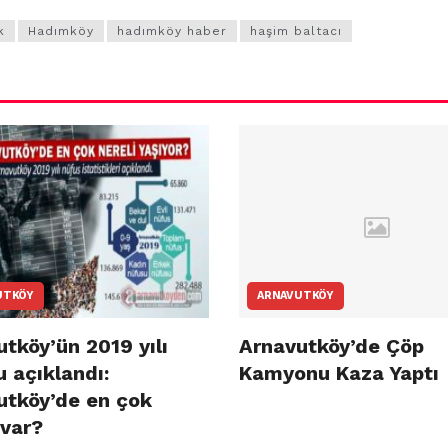
k
Hadımköy
hadımköy haber
haşim baltacı
UTKÖY
ARNAVUTKÖY
tköy’ün 2019 yılı
Arnavutköy’de Çöp
 açıklandı:
Kamyonu Kaza Yaptı
utköy’de en çok
 var?