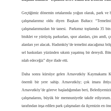
ARNAVUTKÖY
Geçtiğimiz dönemin ortalarında yoğun olarak, park ve b
zel’den
Arnavutköy’
çalışmalarımız oldu diyen Başkan Baltacı: “Temelin
köy
nüfusu 2024
çalışmalarımızdan bir tanesi. Parkımız toplamda 35 bin m
si’ne ve
yılında
bisiklet ve yürüyüş parkurları, spor alanları, çim amfi, 
a
344.868’e ula
alanları yer alacak. Hadımköy’de temelini atacağımız böl
ğlu’na
sel baskınları yüzünden sıkıntı yaşatmış bir dereydi. Bi
ıslah edeceğiz” diye ifade etti.
lar
Daha sonra kürsüye gelen Arnavutköy Kaymakamı Kas
önemli bir yere sahip. Arnavutköy; çok imara ihtiya
Arnavutköy’de göreve başladığımdan beri, Belediyemizin sa
çalışmalarını, büyük bir memnuniyetle takdir ediyorum.
tarafından inşa edilen park çalışmaları da ilçemizin en ö