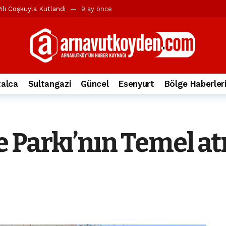
ılı Coşkuyla Kutlandı
9 ay önce
l’in iddialarına yanıt geldi
10 ay önce
yesi’ne ve Mustafa Candaroğlu’na yönelik suçlamalar
10 ay önce
a 344.868’e ulaştı
1 yıl önce
deki otomobil alev alev yandı.
2 yıl önce
alca
Sultangazi
Güncel
Esenyurt
Bölge Haberler
nleri protesto gösterisi düzenledi
2 yıl önce
t Bayramı kutlamaları coşkuyla gerçekleşti
2 yıl önce
irbirlerinin üzerine devrildi
2 yıl önce
 Parkı’nın Temel at
ada, taksideki yolcu öldü
3 yıl önce
nı tepkisi
3 yıl önce