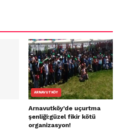
ARNAVUTKÖY
Arnavutköy’de uçurtma
şenliği:güzel fikir kötü
organizasyon!