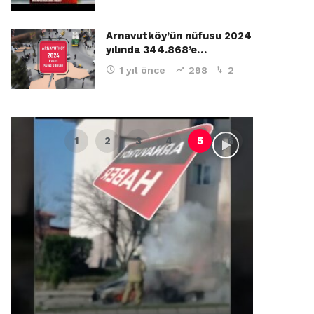
Arnavutköy’ün nüfusu 2024
yılında 344.868’e…
1 yıl önce
298
2