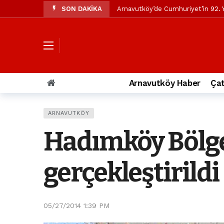
SON DAKİKA
Arnavutköy’de Cumhuriyet’in 92. Y
Mustafa Candaroğlu’ndan Özgür Öze
Özgür Özel’den Arnavutköy Beledi
Arnavutköy’ün nüfusu 2024 yılınd
Arnavutköy Taşoluk’ta seyir halin
Arnavutköy Haber
Çat
Arnavutköy İmrahor Mahallesi saki
Arnavutköy’de 29 Ekim Cumhuriye
ARNAVUTKÖY
Toprak kaydı: 3 hafriyat kamyonu b
Hadımköy Bölge
İstanbul Havalimanı yolundaki kaz
Arnavutkoy Belediyesi’ne su baskı
gerçekleştirildi
05/27/2014 1:39 PM