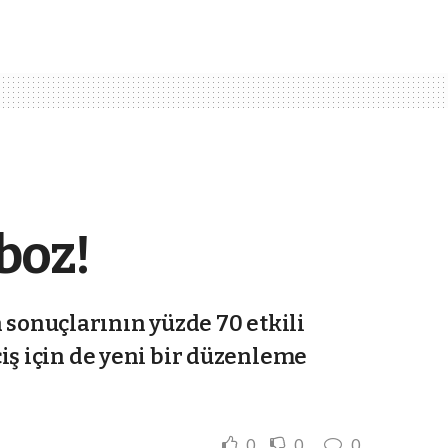
boz!
n sonuçlarının yüzde 70 etkili
iş için de yeni bir düzenleme
0
0
0