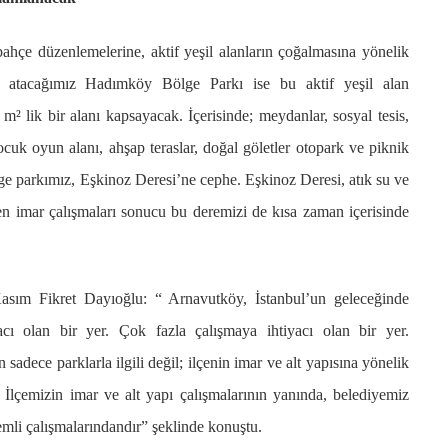
VIDEO GALERI
ahçe düzenlemelerine, aktif yeşil alanların çoğalmasına yönelik
ün
Arnavutköy
i atacağımız Hadımköy Bölge Parkı ise bu aktif yeşil alan
Taşoluk’ta seyir
² lik bir alanı kapsayacak. İçerisinde; meydanlar, sosyal tesis,
halindeki
çocuk oyun alanı, ahşap teraslar, doğal göletler otopark ve piknik
ştı
otomobil alev
ge parkımız, Eşkinoz Deresi’ne cephe. Eşkinoz Deresi, atık su ve
alev yandı.
ten imar çalışmaları sonucu bu deremizi de kısa zaman içerisinde
ım Fikret Dayıoğlu: “ Arnavutköy, İstanbul’un geleceğinde
cı olan bir yer. Çok fazla çalışmaya ihtiyacı olan bir yer.
dece parklarla ilgili değil; ilçenin imar ve alt yapısına yönelik
 İlçemizin imar ve alt yapı çalışmalarının yanında, belediyemiz
nemli çalışmalarındandır” şeklinde konuştu.