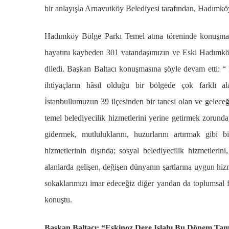
bir anlayışla Arnavutköy Belediyesi tarafından, Hadımköy
Hadımköy Bölge Parkı Temel atma töreninde konuşma
hayatını kaybeden 301 vatandaşımızın ve Eski Hadımkö
diledi. Başkan Baltacı konuşmasına şöyle devam etti: “ B
ihtiyaçların hâsıl olduğu bir bölgede çok farklı al
İstanbullumuzun 39 ilçesinden bir tanesi olan ve geleceğ
temel belediyecilik hizmetlerini yerine getirmek zorunda
gidermek, mutluluklarını, huzurlarını artırmak gibi
hizmetlerinin dışında; sosyal belediyecilik hizmetlerini
alanlarda gelişen, değişen dünyanın şartlarına uygun h
sokaklarımızı imar edeceğiz diğer yandan da toplumsal fa
konuştu.
Başkan Baltacı: “Eşkinoz Dere Islahı Bu Dönem T