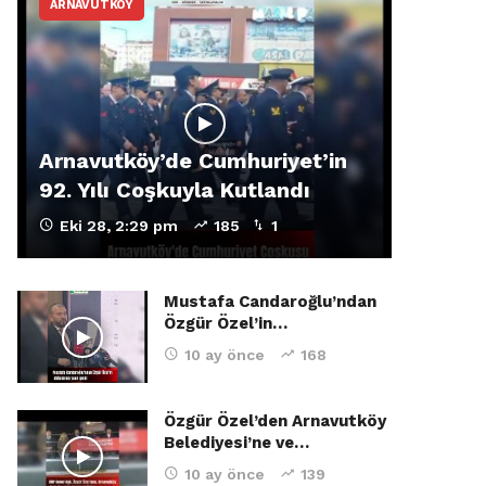
ARNAVUTKÖY
Arnavutköy’de Cumhuriyet’in
92. Yılı Coşkuyla Kutlandı
Eki 28, 2:29 pm
185
1
Mustafa Candaroğlu’ndan
Özgür Özel’in…
10 ay önce
168
Özgür Özel’den Arnavutköy
Belediyesi’ne ve…
10 ay önce
139