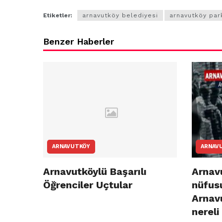
Etiketler:
arnavutköy belediyesi
arnavutköy par
Benzer Haberler
ARNAVUTKÖY
ARNAV
Arnavutköylü Başarılı
Arnavu
Öğrenciler Uçtular
nüfusu
Arnav
nereli