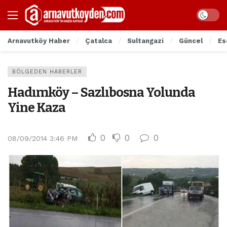
Arnavutköy Haber
Çatalca
Sultangazi
Güncel
Es
BÖLGEDEN HABERLER
Hadımköy – Sazlıbosna Yolunda
Yine Kaza
0
0
0
08/09/2014 3:46 PM