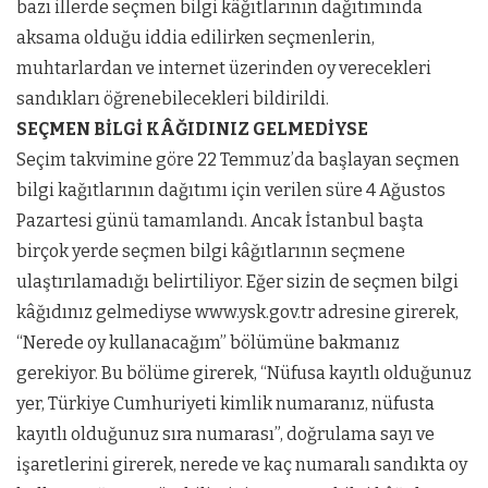
bazı illerde seçmen bilgi kâğıtlarının dağıtımında
aksama olduğu iddia edilirken seçmenlerin,
muhtarlardan ve internet üzerinden oy verecekleri
sandıkları öğrenebilecekleri bildirildi.
SEÇMEN BİLGİ KÂĞIDINIZ GELMEDİYSE
Seçim takvimine göre 22 Temmuz’da başlayan seçmen
bilgi kağıtlarının dağıtımı için verilen süre 4 Ağustos
Pazartesi günü tamamlandı. Ancak İstanbul başta
birçok yerde seçmen bilgi kâğıtlarının seçmene
ulaştırılamadığı belirtiliyor. Eğer sizin de seçmen bilgi
kâğıdınız gelmediyse www.ysk.gov.tr adresine girerek,
“Nerede oy kullanacağım” bölümüne bakmanız
gerekiyor. Bu bölüme girerek, “Nüfusa kayıtlı olduğunuz
yer, Türkiye Cumhuriyeti kimlik numaranız, nüfusta
kayıtlı olduğunuz sıra numarası”, doğrulama sayı ve
işaretlerini girerek, nerede ve kaç numaralı sandıkta oy