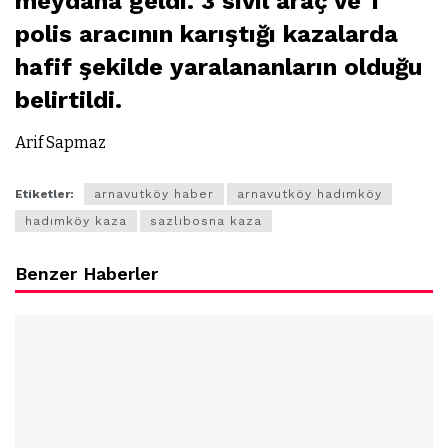
meydana geldi. 3 sivil araç ve 1
polis aracının karıştığı kazalarda
hafif şekilde yaralananların olduğu
belirtildi.
Arif Sapmaz
Etiketler:
arnavutköy haber
arnavutköy hadımköy
hadımköy kaza
sazlıbosna kaza
Benzer Haberler