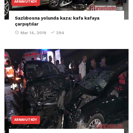
ARNAVUTKÖY
Sazlıbosna yolunda kaza: kafa kafaya
çarpıştılar
Mar 14, 2019
294
ARNAVUTKÖY