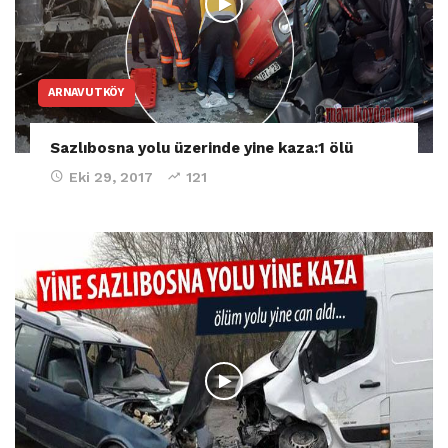
ARNAVUTKÖY
Sazlıbosna yolu üzerinde yine kaza:1 ölü
Eki 29, 2017
121