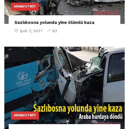
ARNAVUTKÖY
Sazlıbosna yolunda yine ölümlü kaza
Şub 7, 2017
82
ARNAVUTKÖY