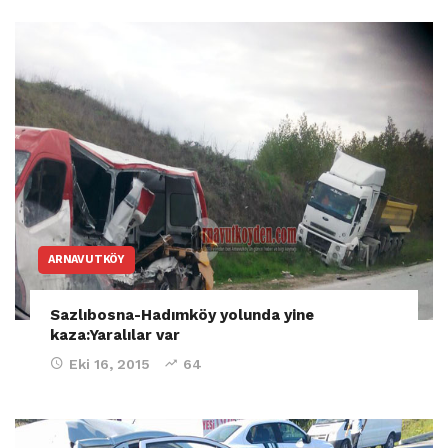
ARNAVUTKÖY
Sazlıbosna-Hadımköy yolunda yine
kaza:Yaralılar var
Eki 16, 2015
64