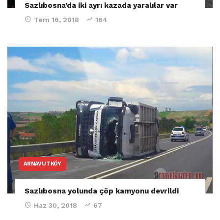
Sazlıbosna’da iki ayrı kazada yaralılar var
Tem 16, 2018
164
ARNAVUTKÖY
Sazlıbosna yolunda çöp kamyonu devrildi
Haz 30, 2018
67