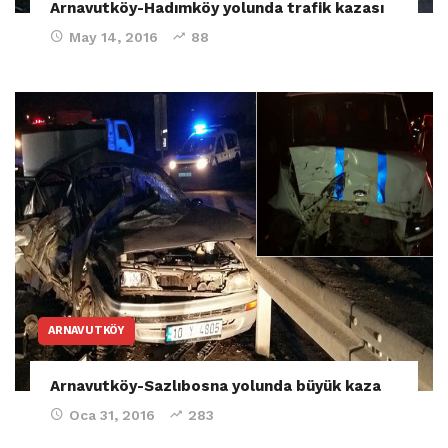
Arnavutköy-Hadımköy yolunda trafik kazası
May 14, 2016
88
ARNAVUTKÖY
Arnavutköy-Sazlıbosna yolunda büyük kaza
Oca 31, 2016
283