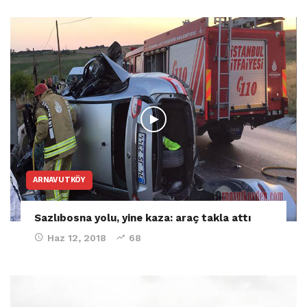
ARNAVUTKÖY
Sazlıbosna yolu, yine kaza: araç takla attı
Haz 12, 2018
68