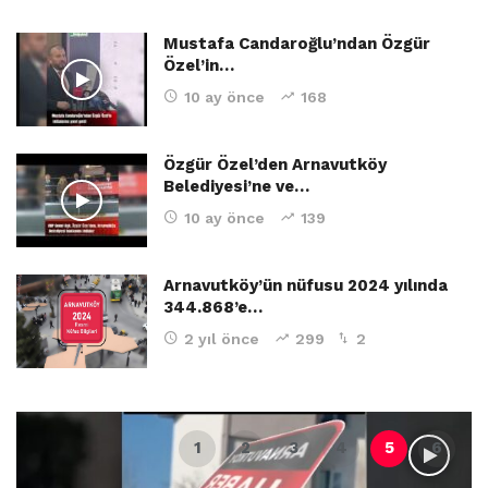
Mustafa Candaroğlu’ndan Özgür
Özel’in…
10 ay önce
168
Özgür Özel’den Arnavutköy
Belediyesi’ne ve…
10 ay önce
139
Arnavutköy’ün nüfusu 2024 yılında
344.868’e…
2 yıl önce
299
2