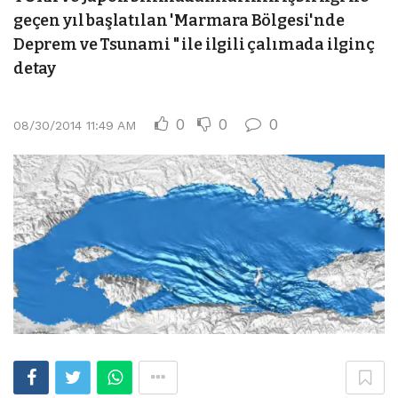
geçen yıl başlatılan 'Marmara Bölgesi'nde
Deprem ve Tsunami " ile ilgili çalımada ilginç
detay
0
0
0
08/30/2014 11:49 AM