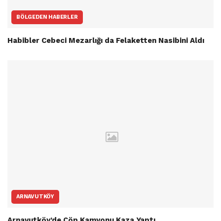
BÖLGEDEN HABERLER
Habibler Cebeci Mezarlığı da Felaketten Nasibini Aldı
ARNAVUTKÖY
Arnavutköy’de Çöp Kamyonu Kaza Yaptı