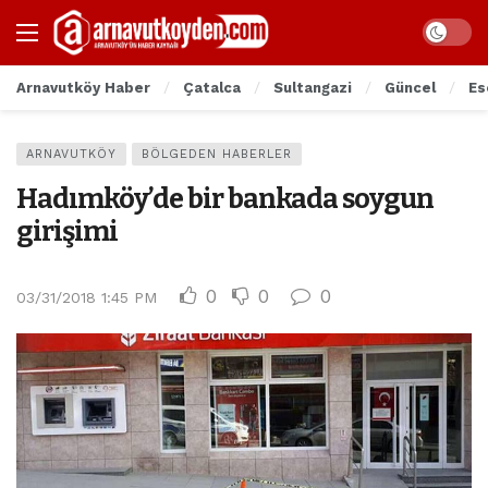
Arnavutköy Haber
Çatalca
Sultangazi
Güncel
Es
ARNAVUTKÖY
BÖLGEDEN HABERLER
Hadımköy’de bir bankada soygun
girişimi
0
0
0
03/31/2018 1:45 PM