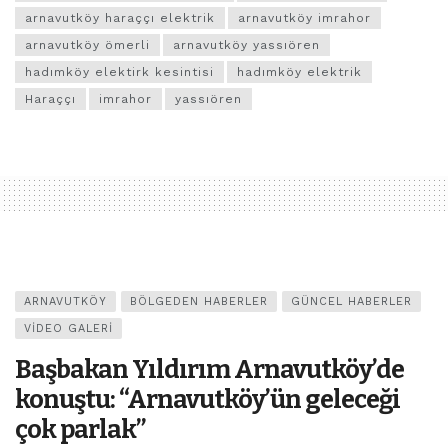
arnavutköy haraççı elektrik
arnavutköy imrahor
arnavutköy ömerli
arnavutköy yassıören
hadımköy elektirk kesintisi
hadımköy elektrik
Haraççı
imrahor
yassıören
ARNAVUTKÖY
BÖLGEDEN HABERLER
GÜNCEL HABERLER
VIDEO GALERI
Başbakan Yıldırım Arnavutköy’de
konuştu: “Arnavutköy’ün geleceği
çok parlak”