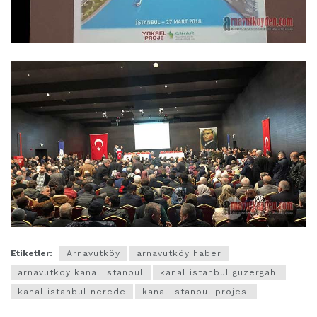
Etiketler:
Arnavutköy
arnavutköy haber
arnavutköy kanal istanbul
kanal istanbul güzergahı
kanal istanbul nerede
kanal istanbul projesi