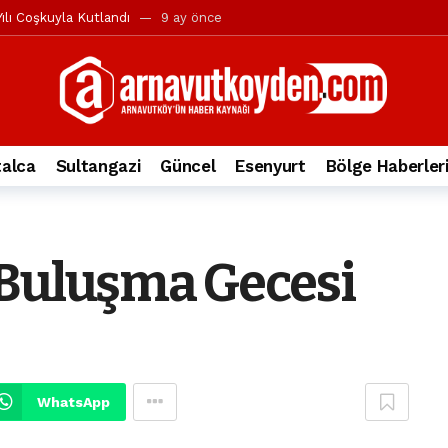
ılı Coşkuyla Kutlandı
9 ay önce
l’in iddialarına yanıt geldi
10 ay önce
yesi’ne ve Mustafa Candaroğlu’na yönelik suçlamalar
10 ay önce
a 344.868’e ulaştı
2 yıl önce
deki otomobil alev alev yandı.
2 yıl önce
alca
Sultangazi
Güncel
Esenyurt
Bölge Haberler
nleri protesto gösterisi düzenledi
2 yıl önce
t Bayramı kutlamaları coşkuyla gerçekleşti
2 yıl önce
irbirlerinin üzerine devrildi
2 yıl önce
 Buluşma Gecesi
ada, taksideki yolcu öldü
3 yıl önce
nı tepkisi
3 yıl önce
WhatsApp