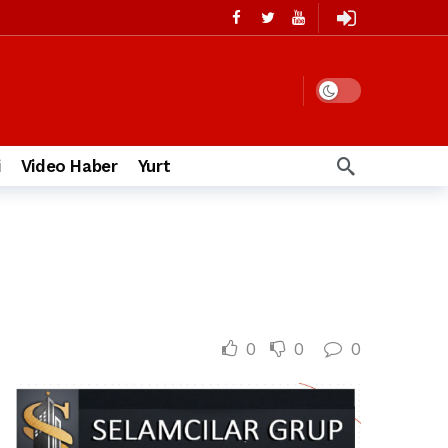
i
Video Haber
Yurt
0
0
0