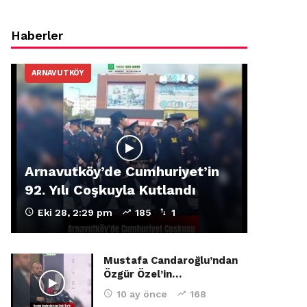
Haberler
ARNAVUTKÖY
Arnavutköy’de Cumhuriyet’in
92. Yılı Coşkuyla Kutlandı
Eki 28, 2:29 pm
185
1
Mustafa Candaroğlu’ndan
Özgür Özel’in…
10 ay önce
168