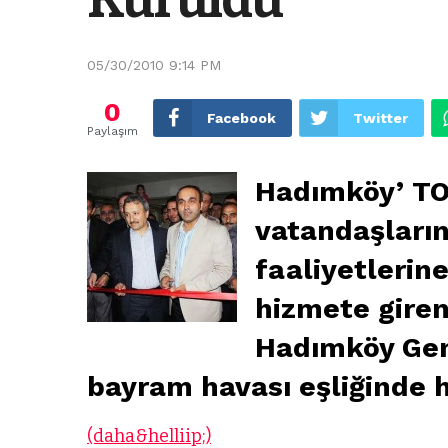
05/30/2010 9:14 PM
0
Facebook
Twitter
Paylaşım
Hadımköy’ TO
vatandaşların
faaliyetlerin
hizmete gire
Hadımköy Genç
bayram havası eşliğinde h
(daha&helliip;)