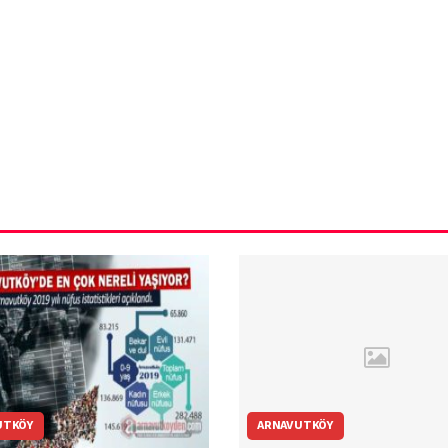
ün
Arnavutköy
Taşoluk’ta seyir
halindeki
ştı
otomobil alev
alev yandı.
UTKÖY
ARNAVUTKÖY