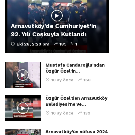
Arnavutköy’de Cumhuriyet’in
92. Yılı Coşkuyla Kutlandı
Eki 28, 2:29 pm
185
1
Mustafa Candaroğlu’ndan
Özgür Özel’in…
10 ay önce
168
Özgür Özel’den Arnavutköy
Belediyesi’ne ve…
10 ay önce
139
Arnavutköy’ün nüfusu 2024