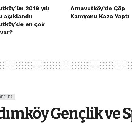
tköy’ün 2019 yılı
Arnavutköy’de Çöp
 açıklandı:
Kamyonu Kaza Yaptı
utköy’de en çok
 var?
BERLER
ımköy Gençlik ve S