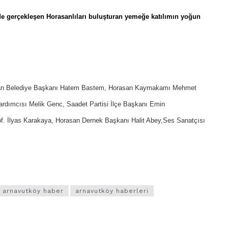
de gerçekleşen Horasanlıları buluşturan yemeğe katılımın yoğun
san Belediye Başkanı Hatem Bastem, Horasan Kaymakamı Mehmet
rdımcısı Melik Genc, Saadet Partisi İlçe Başkanı Emin
of. İlyas Karakaya, Horasan Dernek Başkanı Halit Abey,Ses Sanatçısı
arnavutköy haber
arnavutköy haberleri