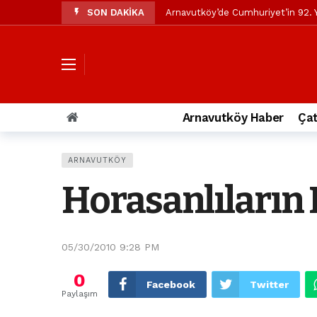
SON DAKİKA
Arnavutköy’de Cumhuriyet’in 92. Y
Mustafa Candaroğlu’ndan Özgür Öze
Özgür Özel’den Arnavutköy Beledi
Arnavutköy’ün nüfusu 2024 yılınd
Arnavutköy Taşoluk’ta seyir halin
Arnavutköy Haber
Çat
Arnavutköy İmrahor Mahallesi saki
Arnavutköy’de 29 Ekim Cumhuriye
ARNAVUTKÖY
Toprak kaydı: 3 hafriyat kamyonu b
Horasanlıların
İstanbul Havalimanı yolundaki kaz
Arnavutkoy Belediyesi’ne su baskı
05/30/2010 9:28 PM
0
Facebook
Twitter
Paylaşım