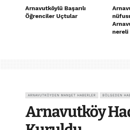
Arnavutköylü Başarılı
Arnavu
Öğrenciler Uçtular
nüfusu
Arnav
nereli
ARNAVUTKÖYDEN MANŞET HABERLER
BÖLGEDEN HA
Arnavutköy Had
Kuruldu