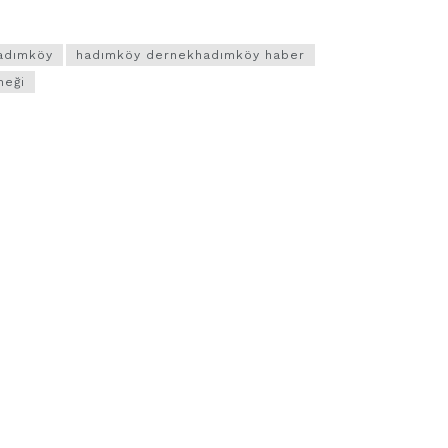
adımköy
hadımköy dernekhadımköy haber
neği