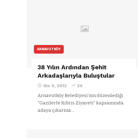
a
344.868’e ula
ğlu’na
lar
ARNAVUTKÖY
38 Yılın Ardından Şehit
Arkadaşlarıyla Buluştular
Nis 5, 2012
20
Arnavutköy Belediyesi’nin düzenlediği
“Gazilerle Kıbrıs Ziyareti” kapsamında
adaya çıkarma…