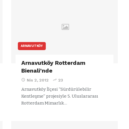
ştı
otomobil alev
alev yandı.
ARNAVUTKÖY
Arnavutköy Rotterdam
Bienali’nde
Nis 2, 2012
23
Arnavutköy İlçesi ‘‘Sürdürülebilir
Kentleşme’’ projesiyle 5. Uluslararası
Rotterdam Mimarlık…