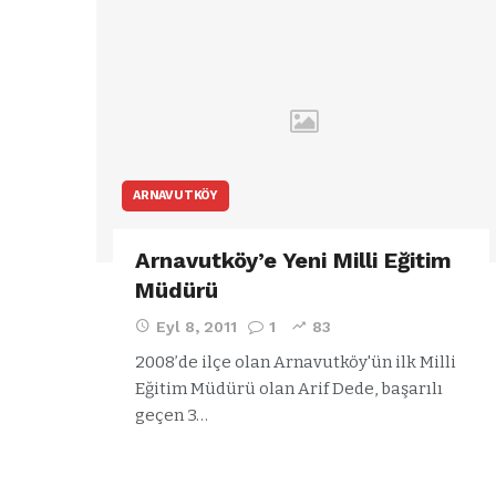
ARNAVUTKÖY
Arnavutköy’e Yeni Milli Eğitim
Müdürü
Eyl 8, 2011
1
83
2008’de ilçe olan Arnavutköy'ün ilk Milli
Eğitim Müdürü olan Arif Dede, başarılı
geçen 3…