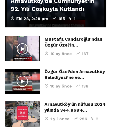
Arnavutköy’de Cumhuriyet’in
92. Yılı Coşkuyla Kutlandı
Eki 28, 2:29 pm
185
1
Mustafa Candaroğlu’ndan
Özgür Özel’in…
10 ay önce
167
Özgür Özel’den Arnavutköy
Belediyesi’ne ve…
10 ay önce
138
Arnavutköy’ün nüfusu 2024
yılında 344.868’e…
1 yıl önce
296
2