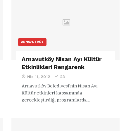
ARNAVUTKÖY
Arnavutköy Nisan Ayı Kültür
Etkinlikleri Rengarenk
Nis 11, 2012
23
Arnavutköy Belediyesi’nin Nisan Ayı
Kültür etkinleri kapsamında
VIDEO GALERI
gerçekleştirdiği programlarda…
ün
Arnavutköy
Taşoluk’ta seyir
halindeki