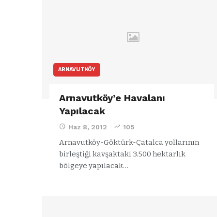
ARNAVUTKÖY
Arnavutköy’e Havalanı
Yapılacak
Haz 8, 2012
105
Arnavutköy-Göktürk-Çatalca yollarının
birleştiği kavşaktaki 3.500 hektarlık
ARNAVUTKÖY
bölgeye yapılacak…
zel’den
Arnavutköy’
köy
nüfusu 2024
si’ne ve
yılında