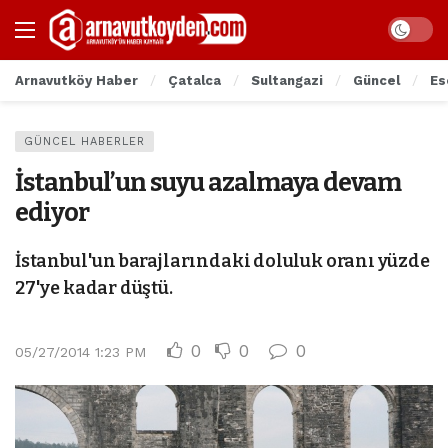
Arnavutköy Haber
Çatalca
Sultangazi
Güncel
Es
GÜNCEL HABERLER
İstanbul’un suyu azalmaya devam
ediyor
İstanbul'un barajlarındaki doluluk oranı yüzde
27'ye kadar düştü.
0
0
0
05/27/2014 1:23 PM