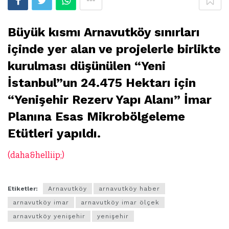
Büyük kısmı Arnavutköy sınırları
içinde yer alan ve projelerle birlikte
kurulması düşünülen “Yeni
İstanbul”un 24.475 Hektarı için
“
Yenişehir Rezerv Yapı Alanı
” İmar
Planına Esas Mikrobölgeleme
Etütleri yapıldı.
(daha&helliip;)
Etiketler:
Arnavutköy
arnavutköy haber
arnavutköy imar
arnavutköy imar ölçek
arnavutköy yenişehir
yenişehir