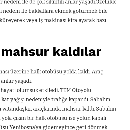
edeni ile de çok sıkıntılı anlar yaşadı.Özellikle
VIDEO GALERI
sı nedeni ile bakkallara ekmek götürmek bile
ün
Arnavutköy
 küreyerek veya iş makinası kiralayarak bazı
Taşoluk’ta seyir
halindeki
ştı
otomobil alev
 mahsur kaldılar
alev yandı.
ası üzerine halk otobüsü yolda kaldı. Araç
anlar yaşadı.
ı hayatı olumsuz etkiledi. TEM Otoyolu
ar yağışı nedeniyle trafiğe kapandı. Sabahın
n vatandaşlar, araçlarında mahsur kaldı. Sabahın
yola çıkan bir halk otobüsü ise yolun kapalı
ücüsü Yenibosna’ya gidemeyince geri dönmek