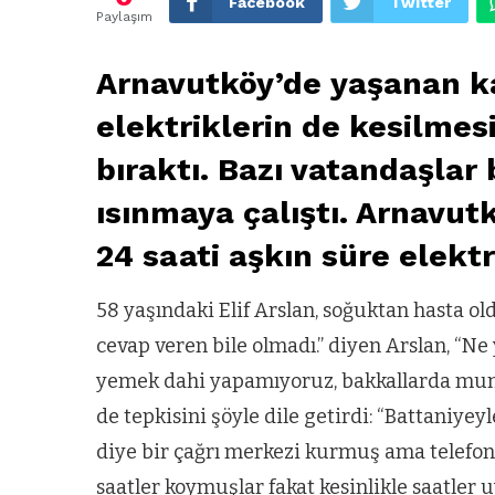
Facebook
Twitter
Paylaşım
Arnavutköy’de yaşanan kar
elektriklerin de kesilmes
bıraktı. Bazı vatandaşlar
ısınmaya çalıştı. Arnavut
24 saati aşkın süre elektr
58 yaşındaki Elif Arslan, soğuktan hasta old
cevap veren bile olmadı.” diyen Arslan, “N
yemek dahi yapamıyoruz, bakkallarda mum 
de tepkisini şöyle dile getirdi: “Battaniyey
diye bir çağrı merkezi kurmuş ama telefonl
saatler koymuşlar fakat kesinlikle saatler 