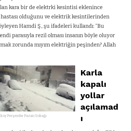
n kara bir de elektrki kesintisi eklenince
 hastası olduğunu ve elektrik kesintilerinden
yleyen Hamdi Ş., şu ifadeleri kullandı: “Bu
Kendi parasıyla rezil olması insanın böyle oluyor
urmak zorunda mıyım elektriğin peşinden? Allah
Karla
kapalı
yollar
açılamad
ı
koy Perşembe Pazarı Sokağı