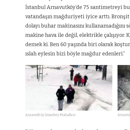
İstanbul Arnavutköy’de 75 santimetreyi bula
vatandaşın mağduriyeti iyice arttı. Bronşit
dolayı buhar makinasını kullanamadığını sö
makine hava ile değil, elektrikle çalışıyor. 
demek ki. Ben 60 yaşında biri olarak koşt
ıslah eylesin bizi böyle mağdur edenleri.”
Arnavutköy İslambey Mahallesi
Arnavut