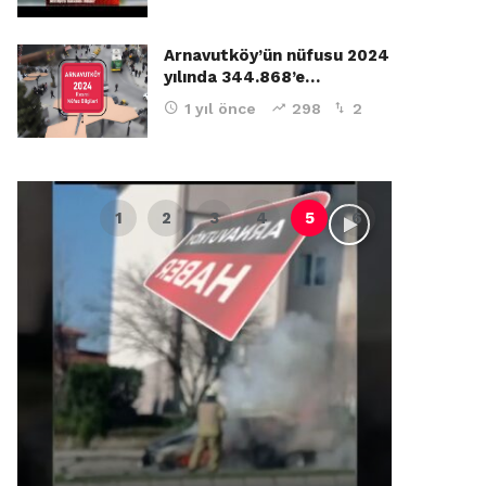
Arnavutköy’ün nüfusu 2024
yılında 344.868’e…
1 yıl önce
298
2