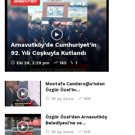
ARNAVUTKÖY
Arnavutköy’de Cumhuriyet’in
92. Yılı Coşkuyla Kutlandı
Eki 28, 2:29 pm
185
1
Mustafa Candaroğlu’ndan
Özgür Özel’in…
10 ay önce
168
Özgür Özel’den Arnavutköy
Belediyesi’ne ve…
10 ay önce
139