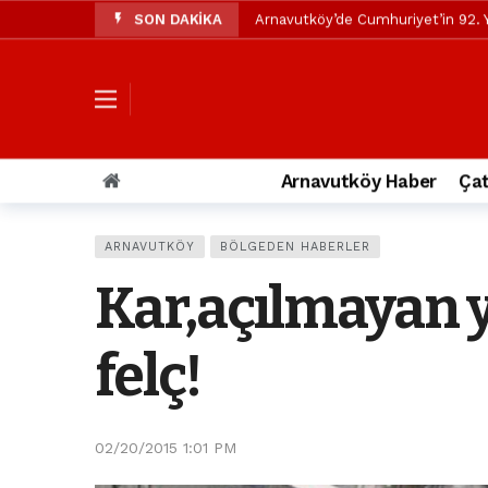
SON DAKİKA
Arnavutköy’de Cumhuriyet’in 92. Y
Mustafa Candaroğlu’ndan Özgür Öze
Özgür Özel’den Arnavutköy Beledi
Arnavutköy’ün nüfusu 2024 yılınd
Arnavutköy Taşoluk’ta seyir halin
Arnavutköy Haber
Çat
Arnavutköy İmrahor Mahallesi saki
Arnavutköy’de 29 Ekim Cumhuriye
ARNAVUTKÖY
BÖLGEDEN HABERLER
Toprak kaydı: 3 hafriyat kamyonu b
Kar,açılmayan y
İstanbul Havalimanı yolundaki kaz
Arnavutkoy Belediyesi’ne su baskı
felç!
02/20/2015 1:01 PM