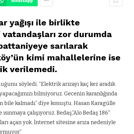
WhatsApp
 yağışı ile birlikte
i vatandaşları zor durumda
 battaniyeye sarılarak
köy’ün kimi mahallelerine ise
ik verilemedi.
uğunu söyledi. “Elektrik arızayı kaç kez aradık
e yapacağımızı bilmiyoruz. Gecenin karanlığında
bile kalmadı.” diye konuştu. Hasan Karagülle
le ısınmaya çalışıyoruz. Bedaş,”Alo Bedaş 186″
arı açan yok. İnternet sitesine arıza nedeniyle
uymuyor.”