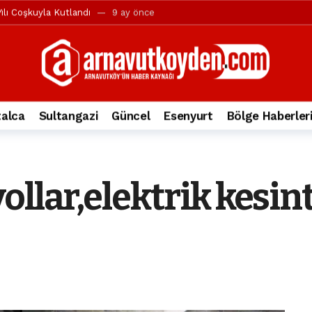
ılı Coşkuyla Kutlandı
9 ay önce
l’in iddialarına yanıt geldi
10 ay önce
yesi’ne ve Mustafa Candaroğlu’na yönelik suçlamalar
10 ay önce
a 344.868’e ulaştı
1 yıl önce
deki otomobil alev alev yandı.
2 yıl önce
alca
Sultangazi
Güncel
Esenyurt
Bölge Haberler
nleri protesto gösterisi düzenledi
2 yıl önce
t Bayramı kutlamaları coşkuyla gerçekleşti
2 yıl önce
irbirlerinin üzerine devrildi
2 yıl önce
ollar,elektrik kesin
ada, taksideki yolcu öldü
3 yıl önce
nı tepkisi
3 yıl önce