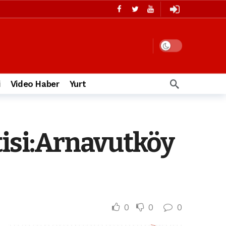
i
Video Haber
Yurt
tisi:Arnavutköy
0
0
0