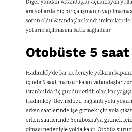
Diğer yandan vatandaşlar açılamayan yollar n
ARNAVUTKÖY
ara yollarda hiç bir çalışmanın yapılmama
zel’den
Arnavutköy’
sorun oldu.Vatandaşlar kendi imkanları ile
köy
nüfusu 2024
yolların açılmasına katkı sağladılar.
si’ne ve
yılında
a
344.868’e ula
Otobüste 5 saat
ğlu’na
Hadımköy’de kar nedeniyle yolların kapanm
lar
içinde 5 saat mahsur kalan vatandaşlar zor 
İstanbul’da üç gündür etkili olan kar yağış
Hadımköy-Beylikdüzü bağlantı yolu yoğun k
erken saatlerinde işe gitmek için yola çıka
erken saatlerinde Yenibosna’ya gitmek için 
olması nedeniyle yolda kaldı. Otobüs sür