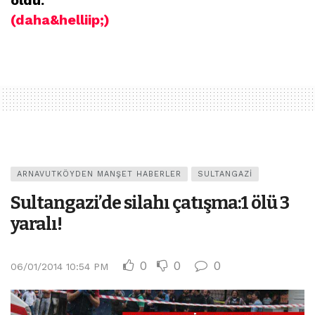
oldu.
(daha&helliip;)
ARNAVUTKÖYDEN MANŞET HABERLER
SULTANGAZI
Sultangazi’de silahı çatışma:1 ölü 3
yaralı!
0
0
0
06/01/2014 10:54 PM