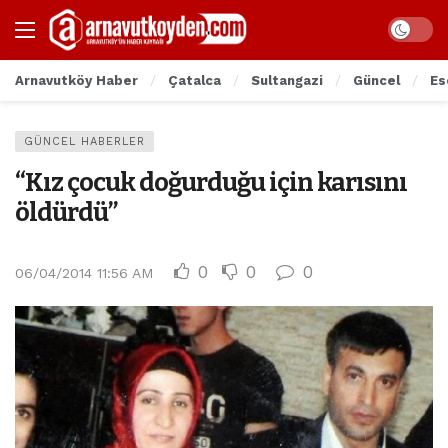
Arnavutköy Haber
Çatalca
Sultangazi
Güncel
Es
GÜNCEL HABERLER
“Kız çocuk doğurduğu için karısını
öldürdü”
0
0
0
06/04/2014 11:56 AM