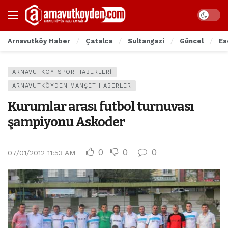
Arnavutköy Haber
Çatalca
Sultangazi
Güncel
Es
ARNAVUTKÖY-SPOR HABERLERI
ARNAVUTKÖYDEN MANŞET HABERLER
Kurumlar arası futbol turnuvası
şampiyonu Askoder
0
0
0
07/01/2012 11:53 AM